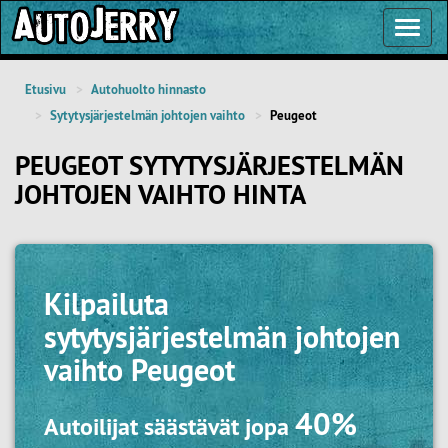
Toggl
Navig
Etusivu
Autohuolto hinnasto
Sytytysjärjestelmän johtojen vaihto
Peugeot
PEUGEOT SYTYTYSJÄRJESTELMÄN
JOHTOJEN VAIHTO HINTA
Kilpailuta
sytytysjärjestelmän johtojen
vaihto Peugeot
40%
Autoilijat säästävät jopa