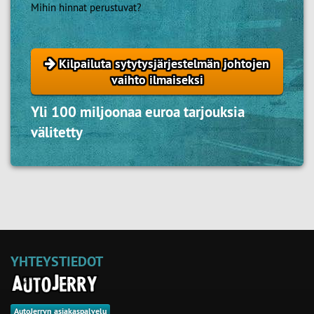
Mihin hinnat perustuvat?
Kilpailuta sytytysjärjestelmän johtojen
vaihto ilmaiseksi
Yli 100 miljoonaa euroa tarjouksia
välitetty
YHTEYSTIEDOT
AutoJerryn asiakaspalvelu