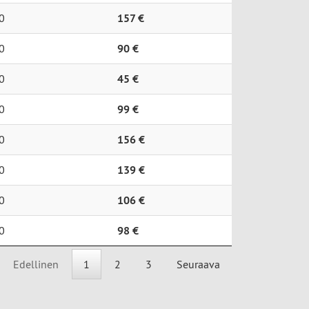
0
157 €
0
90 €
0
45 €
0
99 €
0
156 €
0
139 €
0
106 €
0
98 €
Edellinen
1
2
3
Seuraava