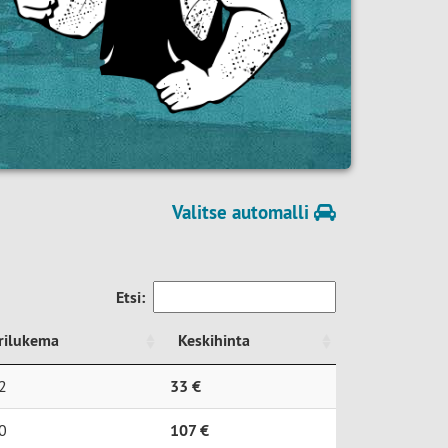
Valitse automalli
Etsi:
rilukema
Keskihinta
rilukema
Keskihinta
2
33 €
0
107 €