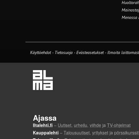
Huoltorah
Mainostaj
Menossa
Käyttöehdot
-
Tietosuoja
-
Evästeasetukset
-
Ilmoita laittomast