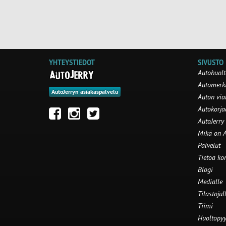
YHTEYSTIEDOT
SIVUSTO
Autohuolt
Automerki
AutoJerryn asiakaspalvelu
Auton via
Autokorj
AutoJerry
Mikä on A
Palvelut
Tietoa ko
Blogi
Medialle
Tilastojul
Tiimi
Huoltopyy