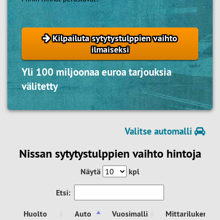
Kilpailuta sytytystulppien vaihto
ilmaiseksi
Yli 100 miljoonaa euroa tarjouksia
välitetty
Valitse automalli
Nissan sytytystulppien vaihto hintoja
Näytä
kpl
Etsi:
Huolto
Auto
Vuosimalli
Mittarilukema