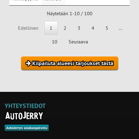
Näytetään 1-10 / 100
Edellinen
1
2
3
4
5
…
10
Seuraava
Kilpailuta alueesi tarjoukset tästä
YHTEYSTIEDOT
AutoJerryn asiakaspalvelu