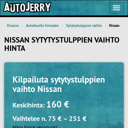
Toggl
Navig
Etusivu
Autohuolto hinnasto
Sytytystulppien vaihto
Nissan
NISSAN SYTYTYSTULPPIEN VAIHTO
HINTA
Kilpailuta
sytytystulppien
vaihto Nissan
160 €
Keskihinta:
Vaihtelee n.
75 €
–
251 €
Mihin hinnat perustuvat?