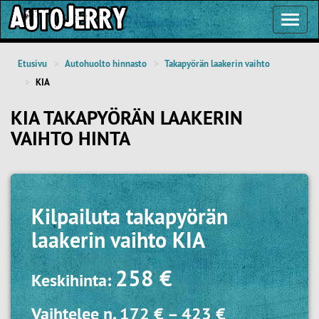
Toggl
Navig
Etusivu
Autohuolto hinnasto
Takapyörän laakerin vaihto
KIA
KIA TAKAPYÖRÄN LAAKERIN
VAIHTO HINTA
Kilpailuta
takapyörän
laakerin vaihto KIA
258 €
Keskihinta:
Vaihtelee n.
172 €
–
423 €