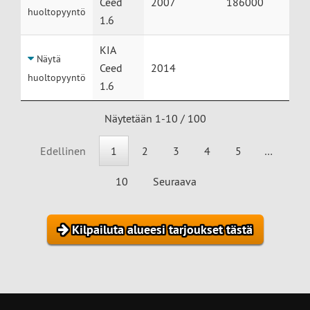
Ceed
2007
186000
huoltopyyntö
1.6
KIA
Näytä
Ceed
2014
huoltopyyntö
1.6
Näytetään 1-10 / 100
Edellinen
1
2
3
4
5
…
10
Seuraava
Kilpailuta alueesi tarjoukset tästä