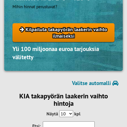
Mihin hinnat perustuvat?
Kilpailuta takapyörän laakerin vaihto
ilmaiseksi
Yli 100 miljoonaa euroa tarjouksia
välitetty
Valitse automalli
KIA takapyörän laakerin vaihto
hintoja
Näytä
kpl
Etsi: