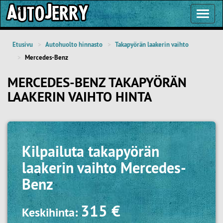
Toggl
Navig
Etusivu
Autohuolto hinnasto
Takapyörän laakerin vaihto
Mercedes-Benz
MERCEDES-BENZ TAKAPYÖRÄN
LAAKERIN VAIHTO HINTA
Kilpailuta
takapyörän
laakerin vaihto Mercedes-
Benz
315 €
Keskihinta: