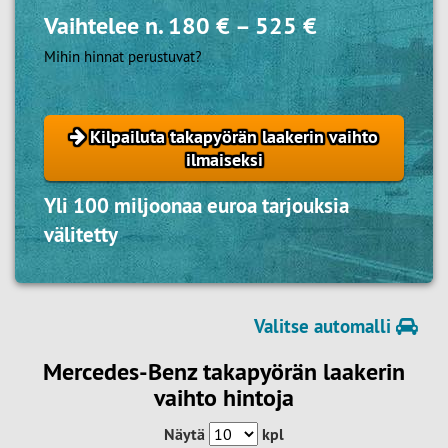
Vaihtelee n.
180 €
–
525 €
Mihin hinnat perustuvat?
Kilpailuta takapyörän laakerin vaihto
ilmaiseksi
Yli 100 miljoonaa euroa tarjouksia
välitetty
Valitse automalli
Mercedes-Benz takapyörän laakerin
vaihto hintoja
Näytä
kpl