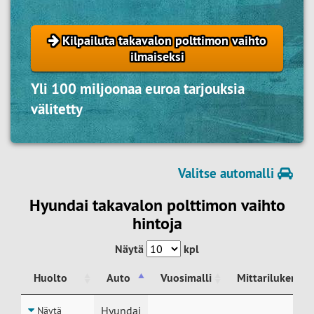
Kilpailuta takavalon polttimon vaihto
ilmaiseksi
Yli 100 miljoonaa euroa tarjouksia
välitetty
Valitse automalli
Hyundai takavalon polttimon vaihto
hintoja
Näytä
kpl
Huolto
Auto
Vuosimalli
Mittarilukema
Huolto
Auto
Vuosimalli
Mittarilukema
Hyundai
Näytä