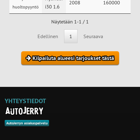
2008
160000
i30 1.6
huoltopyyntö
Näytetään 1-1 / 1
Edellinen
1
Seuraava
Kilpailuta alueesi tarjoukset tästä
YHTEYSTIEDOT
AutoJerryn asiakaspalvelu