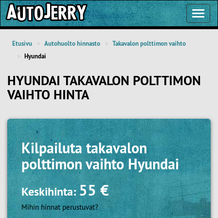
Toggl
Navig
Etusivu
Autohuolto hinnasto
Takavalon polttimon vaihto
Hyundai
HYUNDAI TAKAVALON POLTTIMON
VAIHTO HINTA
Kilpailuta
takavalon
polttimon vaihto Hyundai
55 €
Keskihinta:
Mihin hinnat perustuvat?