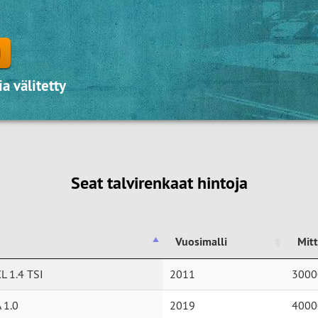
a välitetty
Seat talvirenkaat hintoja
Vuosimalli
Mit
Vuosimalli
Mit
XL 1.4 TSI
2011
3000
 1.0
2019
4000