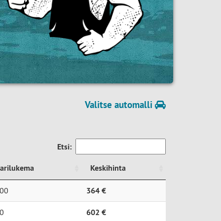
Valitse automalli
Etsi:
tarilukema
Keskihinta
tarilukema
Keskihinta
00
364 €
0
602 €