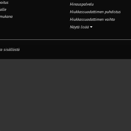
oitus
Hinauspalvelu
alle
Hiukkassuodattimen puhdistus
 mukana
Hiukkassuodattimen vaihto
Näytä lisää
a sisällöstä