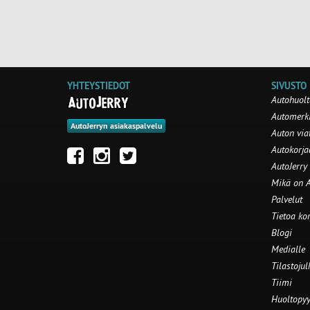
YHTEYSTIEDOT
SIVUSTO
Autohuolt
Automerki
AutoJerryn asiakaspalvelu
Auton via
Autokorj
AutoJerry
Mikä on A
Palvelut
Tietoa ko
Blogi
Medialle
Tilastojul
Tiimi
Huoltopyy