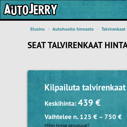
Etusivu
Autohuolto hinnasto
Talvirenkaat
SEAT TALVIRENKAAT HINT
Kilpailuta
talvirenkaat
439 €
Keskihinta:
Vaihtelee n.
125 €
–
750 €
Mihin hinnat perustuvat?