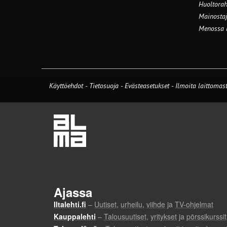
Huoltorah
Mainostaj
Menossa
Käyttöehdot
-
Tietosuoja
-
Evästeasetukset
-
Ilmoita laittomast