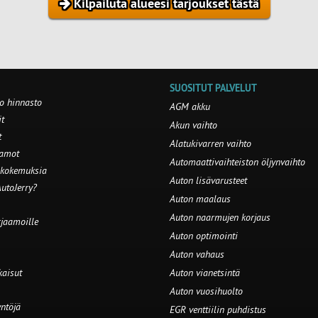
Kilpailuta alueesi tarjoukset tästä
SUOSITUT PALVELUT
o hinnasto
AGM akku
t
Akun vaihto
t
Alatukivarren vaihto
aamot
Automaattivaihteiston öljynvaihto
 kokemuksia
Auton lisävarusteet
utoJerry?
Auton maalaus
Auton naarmujen korjaus
rjaamoille
Auton optimointi
Auton vahaus
kaisut
Auton vianetsintä
Auton vuosihuolto
ntöjä
EGR venttiilin puhdistus