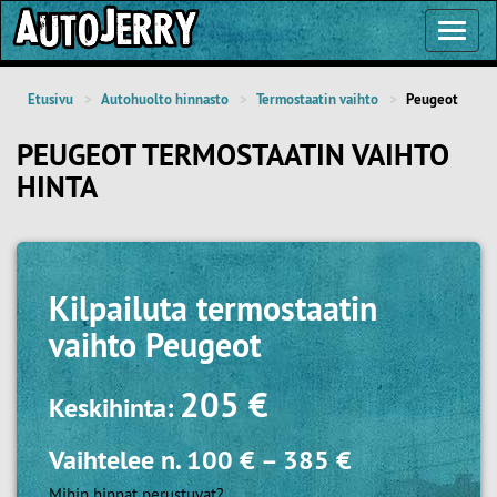
Toggl
Navig
Etusivu
Autohuolto hinnasto
Termostaatin vaihto
Peugeot
PEUGEOT TERMOSTAATIN VAIHTO
HINTA
Kilpailuta
termostaatin
vaihto Peugeot
205 €
Keskihinta:
Vaihtelee n.
100 €
–
385 €
Mihin hinnat perustuvat?