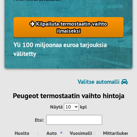
Kilpailuta termostaatin vaihto
ilmaiseksi
Yli 100 miljoonaa euroa tarjouksia
välitetty
Valitse automalli
Peugeot termostaatin vaihto hintoja
Näytä
kpl
Etsi:
Huolto
Auto
Vuosimalli
Mittarilukema