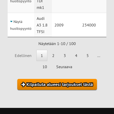
TDI
huoltopyyntö
mk1
Audi
Näytä
A3 1.8
2009
234000
huoltopyyntö
TFSI
Näytetään 1-10 / 100
Edellinen
1
2
3
4
5
…
10
Seuraava
Kilpailuta alueesi tarjoukset tästä