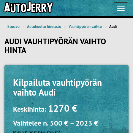
Toggl
Navig
Etusivu
Autohuolto hinnasto
Vauhtipyörän vaihto
Audi
AUDI VAUHTIPYÖRÄN VAIHTO
HINTA
Kilpailuta
vauhtipyörän
vaihto Audi
1270 €
Keskihinta:
Vaihtelee n.
500 €
–
2023 €
Mihin hinnat perustuvat?