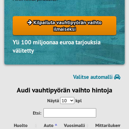
Kilpailuta vauhtipyörän vaihto
ilmaiseksi
Yli 100 miljoonaa euroa tarjouksia
välitetty
Valitse automalli
Audi vauhtipyörän vaihto hintoja
Näytä
kpl
Etsi:
Huolto
Auto
Vuosimalli
Mittarilukema