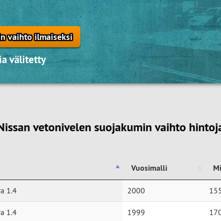
n vaihto ilmaiseksi
a välitetty
Nissan vetonivelen suojakumin vaihto hintoj
Vuosimalli
Mi
Vuosimalli
Mi
a 1.4
2000
15
a 1.4
1999
17