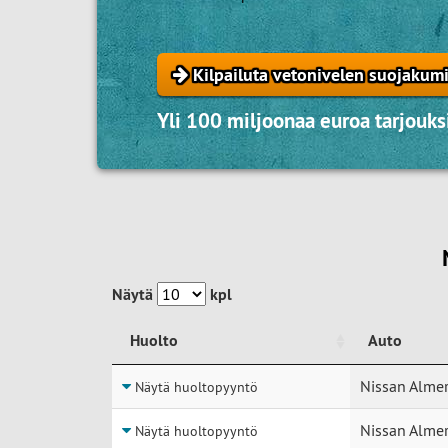
Kilpailuta vetonivelen suojakumi
Yli 100 miljoonaa euroa tarjouksi
Näytä
kpl
Huolto
Auto
Huolto
Auto
Nissan Almer
Näytä huoltopyyntö
Nissan Almer
Näytä huoltopyyntö