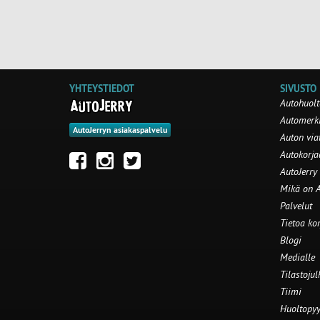
YHTEYSTIEDOT
SIVUSTO
Autohuolt
Automerki
AutoJerryn asiakaspalvelu
Auton via
Autokorj
AutoJerry
Mikä on A
Palvelut
Tietoa ko
Blogi
Medialle
Tilastojul
Tiimi
Huoltopyy