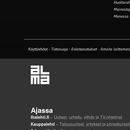
Huoltorah
Mainostaj
Menossa
Käyttöehdot
-
Tietosuoja
-
Evästeasetukset
-
Ilmoita laittomast