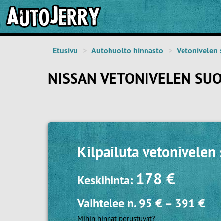
Etusivu
Autohuolto hinnasto
Vetonivelen 
NISSAN VETONIVELEN SUO
Kilpailuta
vetonivelen
178 €
Keskihinta:
Vaihtelee n.
95 €
–
391 €
Mihin hinnat perustuvat?