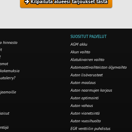
Kilpailuta alueesi tarjoukset tästä
SUOSITUT PALVELUT
o hinnasto
AGM akku
t
Akun vaihto
t
Alatukivarren vaihto
aamot
Automaattivaihteiston öljynvaihto
 kokemuksia
Auton lisävarusteet
utoJerry?
Auton maalaus
Auton naarmujen korjaus
rjaamoille
Auton optimointi
Auton vahaus
kaisut
Auton vianetsintä
Auton vuosihuolto
ntöjä
EGR venttiilin puhdistus