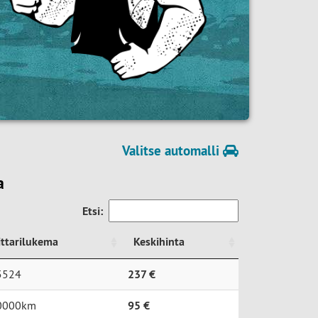
Valitse automalli
a
Etsi:
ttarilukema
Keskihinta
ttarilukema
Keskihinta
5524
237 €
0000km
95 €