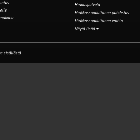
oitus
Hinauspalvelu
alle
Hiukkassuodattimen puhdistus
 mukana
Hiukkassuodattimen vaihto
Näytä lisää
a sisällöstä