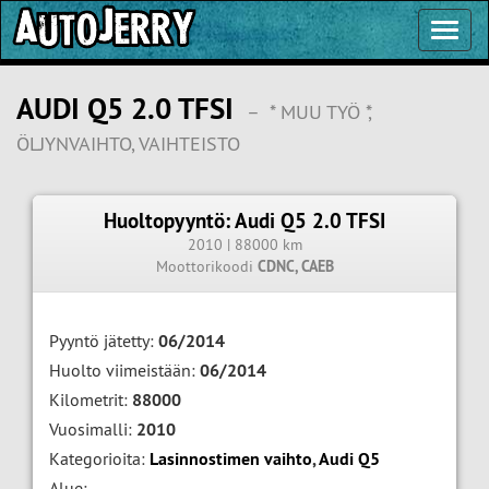
Toggl
Navig
AUDI Q5 2.0 TFSI
–
* MUU TYÖ *,
ÖLJYNVAIHTO, VAIHTEISTO
Huoltopyyntö: Audi Q5 2.0 TFSI
2010 | 88000 km
Moottorikoodi
CDNC, CAEB
Pyyntö jätetty:
06/2014
Huolto viimeistään:
06/2014
Kilometrit:
88000
Vuosimalli:
2010
Kategorioita:
Lasinnostimen vaihto
,
Audi Q5
Alue: