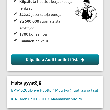
Kilpailuta
huollot, korjaukset ja
renkaat
Säästä
jopa satoja euroja
Yli 500 000
suomalaista
käyttäjää
1700
korjaamoa
Ilmainen
palvelu
Kilpailuta Audi huollot tästä
Muita pyyntöjä
BMW 320 xDrive Huolto, * Muu työ *, Tuulilasi ja lasit
KIA Carens 2.0 CRDi EX Määräaikaishuolto