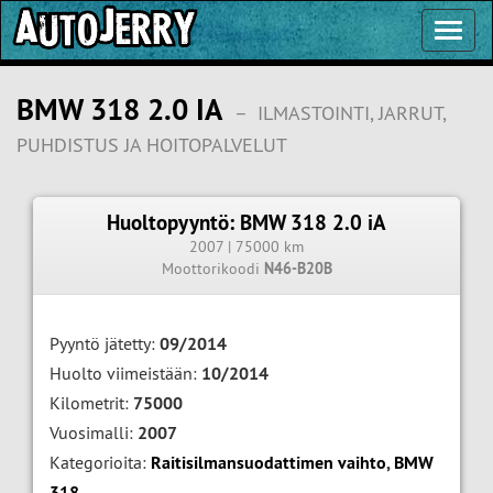
Toggl
Navig
BMW 318 2.0 IA
–
ILMASTOINTI, JARRUT,
PUHDISTUS JA HOITOPALVELUT
Huoltopyyntö: BMW 318 2.0 iA
2007 | 75000 km
Moottorikoodi
N46-B20B
Pyyntö jätetty:
09/2014
Huolto viimeistään:
10/2014
Kilometrit:
75000
Vuosimalli:
2007
Kategorioita:
Raitisilmansuodattimen vaihto
,
BMW
318