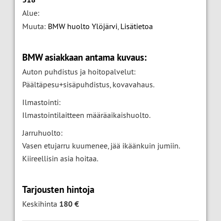
Alue:
Muuta:
BMW huolto Ylöjärvi
,
Lisätietoa
BMW asiakkaan antama kuvaus:
Auton puhdistus ja hoitopalvelut:
Päältäpesu+sisäpuhdistus, kovavahaus.
Ilmastointi:
Ilmastointilaitteen määräaikaishuolto.
Jarruhuolto:
Vasen etujarru kuumenee, jää ikäänkuin jumiin.
Kiireellisin asia hoitaa.
Tarjousten hintoja
Keskihinta
180 €