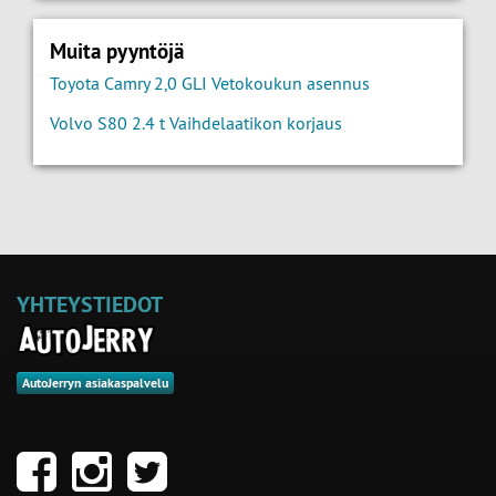
Muita pyyntöjä
Toyota Camry 2,0 GLI Vetokoukun asennus
Volvo S80 2.4 t Vaihdelaatikon korjaus
YHTEYSTIEDOT
AutoJerryn asiakaspalvelu