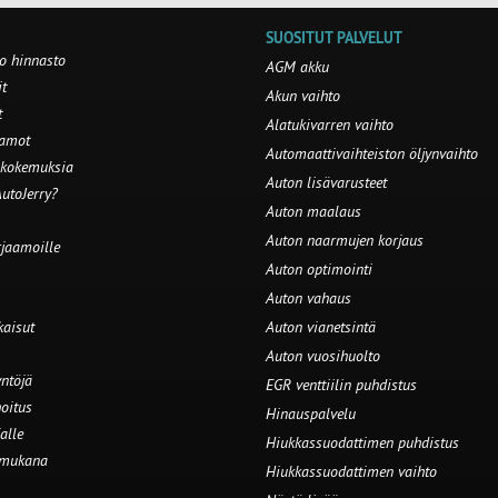
SUOSITUT PALVELUT
o hinnasto
AGM akku
t
Akun vaihto
t
Alatukivarren vaihto
aamot
Automaattivaihteiston öljynvaihto
 kokemuksia
Auton lisävarusteet
utoJerry?
Auton maalaus
Auton naarmujen korjaus
rjaamoille
Auton optimointi
Auton vahaus
kaisut
Auton vianetsintä
Auton vuosihuolto
ntöjä
EGR venttiilin puhdistus
oitus
Hinauspalvelu
alle
Hiukkassuodattimen puhdistus
 mukana
Hiukkassuodattimen vaihto