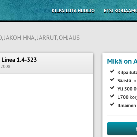
KILPAILUTA HUOLTO
ETSI KORJAAM
, JAKOHIHNA, JARRUT, OHJAUS
t Linea 1.4-323
Mikä on A
|
2008
Kilpailut
Säästä
jo
Yli 500 
1700
kor
Ilmainen