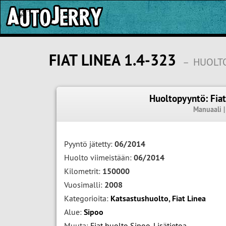
FIAT LINEA 1.4-323
–
HUOLTO
Huoltopyyntö: Fia
Manuaali 
Pyyntö jätetty:
06/2014
Huolto viimeistään:
06/2014
Kilometrit:
150000
Vuosimalli:
2008
Kategorioita:
Katsastushuolto
,
Fiat Linea
Alue:
Sipoo
Muuta:
Fiat huolto Sipoo
,
Lisätietoa