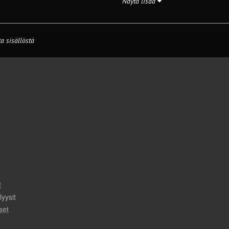
Näytä lisää
a sisällöstä