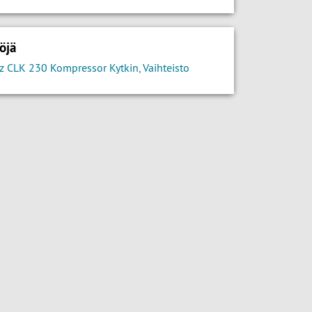
öjä
 CLK 230 Kompressor Kytkin, Vaihteisto