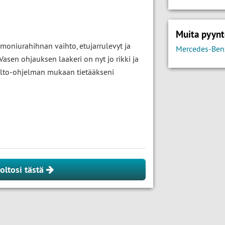
Muita pyynt
 moniurahihnan vaihto, etujarrulevyt ja
Mercedes-Benz
asen ohjauksen laakeri on nyt jo rikki ja
olto-ohjelman mukaan tietääkseni
oltosi tästä