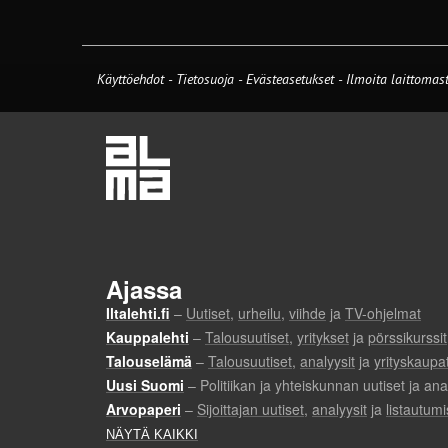
Käyttöehdot
-
Tietosuoja
-
Evästeasetukset
-
Ilmoita laittomast