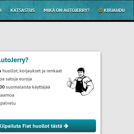
O
KATSASTUS
MIKÄ ON AUTOJERRY?
KIRJAUDU
utoJerry?
a
huollot, korjaukset ja renkaat
pa satoja euroja
000
suomalaista käyttäjää
jaamoa
palvelu
Kilpailuta Fiat huollot tästä