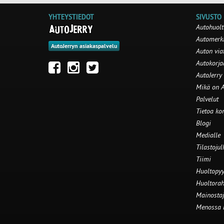
YHTEYSTIEDOT
SIVUSTO
Autohuolt
Automerki
AutoJerryn asiakaspalvelu
Auton via
Autokorj
AutoJerry
Mikä on A
Palvelut
Tietoa ko
Blogi
Medialle
Tilastojul
Tiimi
Huoltopyy
Huoltorah
Mainostaj
Menossa