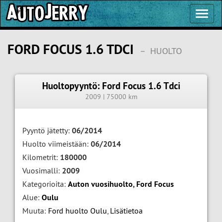
Toggl
Navig
FORD FOCUS 1.6 TDCI
–
HUOLTO
Huoltopyyntö: Ford Focus 1.6 Tdci
2009 | 75000 km
Pyyntö jätetty:
06/2014
Huolto viimeistään:
06/2014
Kilometrit:
180000
Vuosimalli:
2009
Kategorioita:
Auton vuosihuolto
,
Ford Focus
Alue:
Oulu
Muuta:
Ford huolto Oulu
,
Lisätietoa