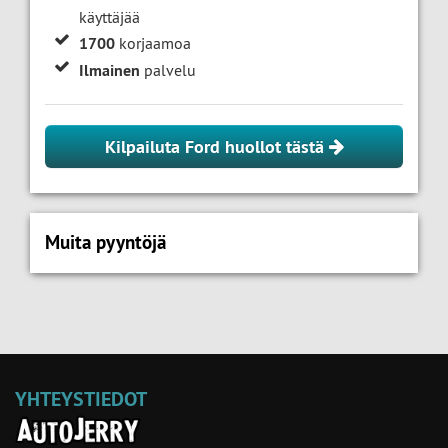
käyttäjää
1700
korjaamoa
Ilmainen
palvelu
Kilpailuta Ford huollot tästä
Muita pyyntöjä
YHTEYSTIEDOT