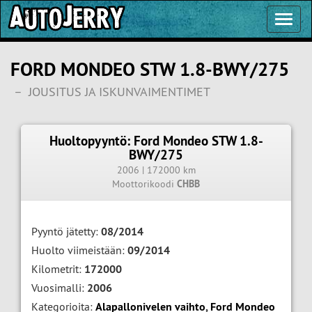
Toggl
Navig
FORD MONDEO STW 1.8-BWY/275
–
JOUSITUS JA ISKUNVAIMENTIMET
Huoltopyyntö: Ford Mondeo STW 1.8-
BWY/275
2006 | 172000 km
Moottorikoodi
CHBB
Pyyntö jätetty:
08/2014
Huolto viimeistään:
09/2014
Kilometrit:
172000
Vuosimalli:
2006
Kategorioita:
Alapallonivelen vaihto
,
Ford Mondeo