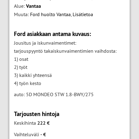
Alue:
Vantaa
Muuta:
Ford huolto Vantaa
,
Lisätietoa
Ford asiakkaan antama kuvaus:
Jousitus ja iskunvaimentimet:
tarjouspyyntö takaiskunvaimentimien vaihdosta:
1) osat
2) työt
3) kaikki yhteensä
4) työn kesto
auto: 5D MONDEO STW 1.8-BWY/275
Tarjousten hintoja
Keskihinta
222 €
Vaihteluväli
- €