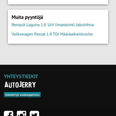
Muita pyyntöjä
Renault Laguna 1.8 16V Ilmastointi, Jakohihna
Volkswagen Passat 1.9 TDI Määräaikaishuolto
YHTEYSTIEDOT
AutoJerryn asiakaspalvelu