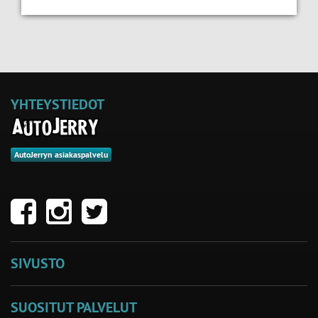
YHTEYSTIEDOT
AutoJerryn asiakaspalvelu
SIVUSTO
SUOSITUT PALVELUT