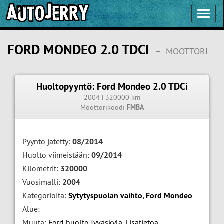
Toggl
Navig
FORD MONDEO 2.0 TDCI
–
MOOTTORI
Huoltopyyntö: Ford Mondeo 2.0 TDCi
2004 | 320000 km
Moottorikoodi
FMBA
Pyyntö jätetty:
08/2014
Huolto viimeistään:
09/2014
Kilometrit:
320000
Vuosimalli:
2004
Kategorioita:
Sytytyspuolan vaihto
,
Ford Mondeo
Alue:
Muuta:
Ford huolto Jyväskylä
,
Lisätietoa