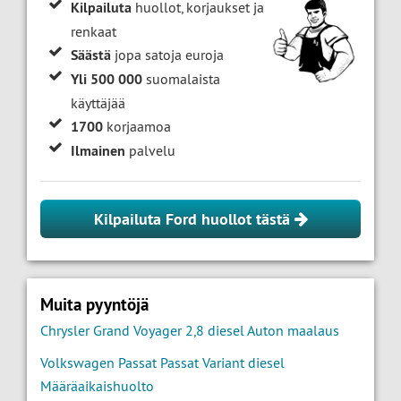
Kilpailuta
huollot, korjaukset ja
renkaat
Säästä
jopa satoja euroja
Yli 500 000
suomalaista
käyttäjää
1700
korjaamoa
Ilmainen
palvelu
Kilpailuta Ford huollot tästä
Muita pyyntöjä
Chrysler Grand Voyager 2,8 diesel Auton maalaus
Volkswagen Passat Passat Variant diesel
Määräaikaishuolto