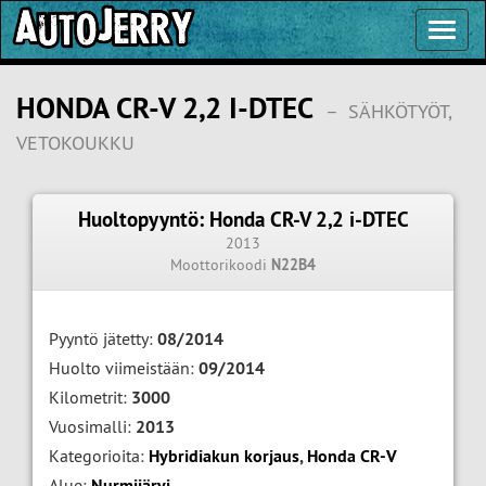
Toggl
Navig
HONDA CR-V 2,2 I-DTEC
–
SÄHKÖTYÖT,
VETOKOUKKU
Huoltopyyntö: Honda CR-V 2,2 i-DTEC
2013
Moottorikoodi
N22B4
Pyyntö jätetty:
08/2014
Huolto viimeistään:
09/2014
Kilometrit:
3000
Vuosimalli:
2013
Kategorioita:
Hybridiakun korjaus
,
Honda CR-V
Alue:
Nurmijärvi