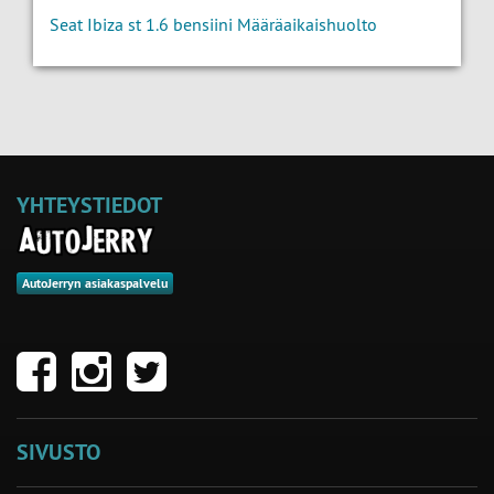
Seat Ibiza st 1.6 bensiini Määräaikaishuolto
YHTEYSTIEDOT
AutoJerryn asiakaspalvelu
SIVUSTO