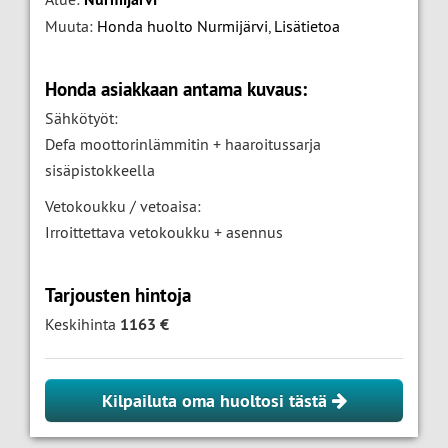
Muuta:
Honda huolto Nurmijärvi
,
Lisätietoa
Honda asiakkaan antama kuvaus:
Sähkötyöt:
Defa moottorinlämmitin + haaroitussarja
sisäpistokkeella
Vetokoukku / vetoaisa:
Irroittettava vetokoukku + asennus
Tarjousten hintoja
Keskihinta
1163 €
Kilpailuta oma huoltosi tästä