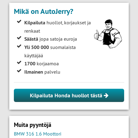
Mikä on AutoJerry?
Kilpailuta
huollot, korjaukset ja
renkaat
Säästä
jopa satoja euroja
Yli 500 000
suomalaista
käyttäjää
1700
korjaamoa
Ilmainen
palvelu
Kilpailuta Honda huollot tästä
Muita pyyntöjä
BMW 316 1.6 Moottori