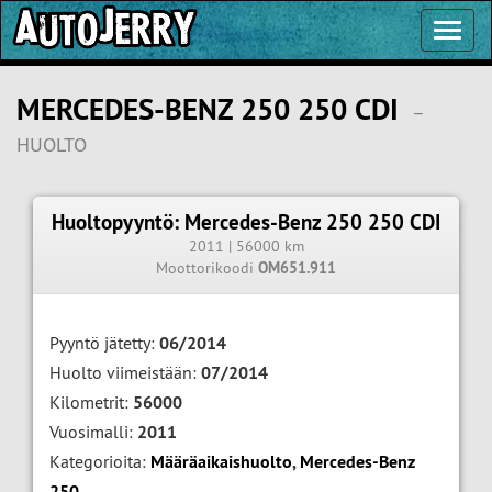
Toggl
Navig
MERCEDES-BENZ 250 250 CDI
–
HUOLTO
Huoltopyyntö: Mercedes-Benz 250 250 CDI
2011 | 56000 km
Moottorikoodi
OM651.911
Pyyntö jätetty:
06/2014
Huolto viimeistään:
07/2014
Kilometrit:
56000
Vuosimalli:
2011
Kategorioita:
Määräaikaishuolto
,
Mercedes-Benz
250