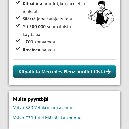
Kilpailuta
huollot, korjaukset ja
renkaat
Säästä
jopa satoja euroja
Yli 500 000
suomalaista
käyttäjää
1700
korjaamoa
Ilmainen
palvelu
Kilpailuta Mercedes-Benz huollot tästä
Muita pyyntöjä
Volvo S80 Vetokoukun asennus
Volvo C30 1.6 d Määräaikaishuolto