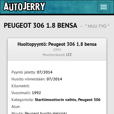
Toggl
Navig
PEUGEOT 306 1.8 BENSA
–
* MUU TYÖ *
Huoltopyyntö: Peugeot 306 1.8 bensa
1992
Moottorikoodi
LFZ
Pyyntö jätetty:
07/2014
Huolto viimeistään:
07/2014
Kilometrit:
Vuosimalli:
1992
Kategorioita:
Starttimoottorin vaihto
,
Peugeot 306
Alue:
Muuta:
Peugeot huolto Helsinki
,