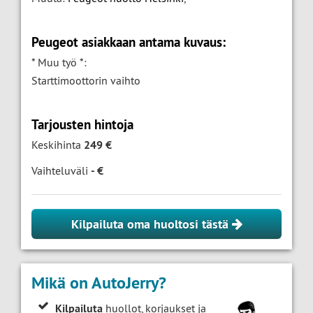
Peugeot asiakkaan antama kuvaus:
* Muu työ *:
Starttimoottorin vaihto
Tarjousten hintoja
Keskihinta
249 €
Vaihteluväli
- €
Kilpailuta oma huoltosi tästä
Mikä on AutoJerry?
Kilpailuta
huollot, korjaukset ja