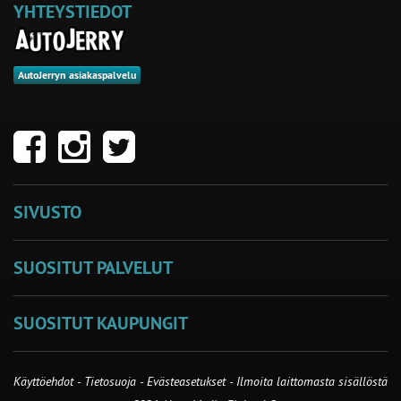
YHTEYSTIEDOT
AutoJerryn asiakaspalvelu
SIVUSTO
SUOSITUT PALVELUT
SUOSITUT KAUPUNGIT
Käyttöehdot
-
Tietosuoja
-
Evästeasetukset
-
Ilmoita laittomasta sisällöstä