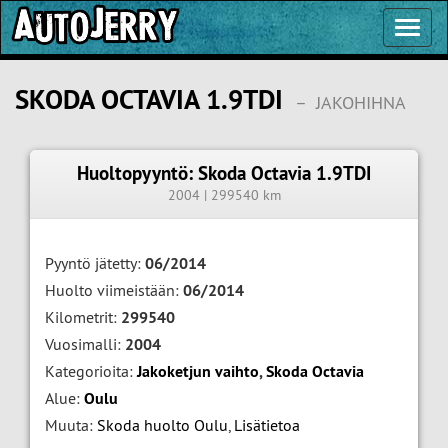
Toggl
Navig
SKODA OCTAVIA 1.9TDI
–
JAKOHIHNA
Huoltopyyntö: Skoda Octavia 1.9TDI
2004 | 299540 km
Pyyntö jätetty:
06/2014
Huolto viimeistään:
06/2014
Kilometrit:
299540
Vuosimalli:
2004
Kategorioita:
Jakoketjun vaihto
,
Skoda Octavia
Alue:
Oulu
Muuta:
Skoda huolto Oulu
,
Lisätietoa