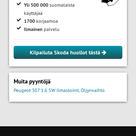
Yli 500 000
suomalaista
käyttäjää
1700
korjaamoa
Ilmainen
palvelu
Kilpailuta Skoda huollot tästä
Muita pyyntöjä
Peugeot 307 1.6 SW Ilmastointi, Öljynvaihto