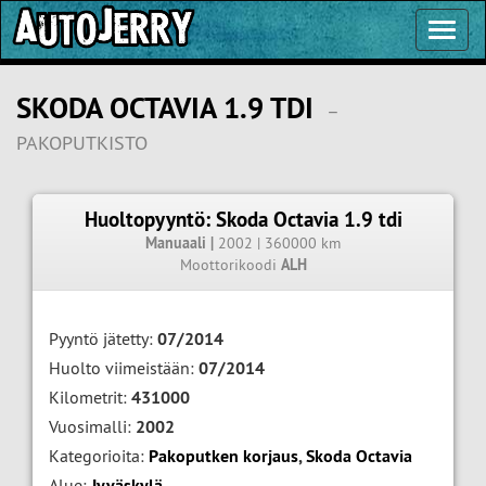
Toggl
Navig
SKODA OCTAVIA 1.9 TDI
–
PAKOPUTKISTO
Huoltopyyntö: Skoda Octavia 1.9 tdi
Manuaali |
2002 | 360000 km
Moottorikoodi
ALH
Pyyntö jätetty:
07/2014
Huolto viimeistään:
07/2014
Kilometrit:
431000
Vuosimalli:
2002
Kategorioita:
Pakoputken korjaus
,
Skoda Octavia
Alue:
Jyväskylä