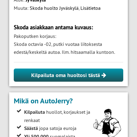
Muuta:
Skoda huolto Jyväskylä
,
Lisätietoa
Skoda asiakkaan antama kuvaus:
Pakoputken korjaus:
Skoda octavia -02, putki vuotaa liitoksesta
edestä/keskeltä autoa. Ilm. hitsaamalla kuntoon.
Kilpailuta oma huoltosi tästä
Mikä on AutoJerry?
Kilpailuta
huollot, korjaukset ja
renkaat
Säästä
jopa satoja euroja
Yli 500 000
suomalaista