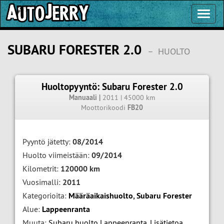
Toggl
Navig
SUBARU FORESTER 2.0
–
HUOLTO
Huoltopyyntö: Subaru Forester 2.0
Manuaali |
2011 | 45000 km
Moottorikoodi
FB20
Pyyntö jätetty:
08/2014
Huolto viimeistään:
09/2014
Kilometrit:
120000 km
Vuosimalli:
2011
Kategorioita:
Määräaikaishuolto
,
Subaru Forester
Alue:
Lappeenranta
Muuta:
Subaru huolto Lappeenranta
,
Lisätietoa