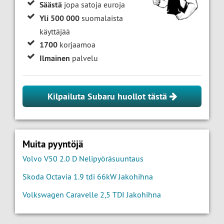
Säästä
jopa satoja euroja
Yli 500 000
suomalaista
käyttäjää
1700
korjaamoa
Ilmainen
palvelu
Kilpailuta Subaru huollot tästä
Muita pyyntöjä
Volvo V50 2.0 D Nelipyöräsuuntaus
Skoda Octavia 1.9 tdi 66kW Jakohihna
Volkswagen Caravelle 2,5 TDI Jakohihna