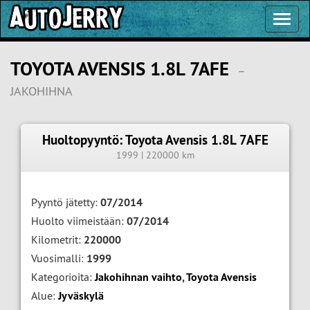
Toggl
Navig
TOYOTA AVENSIS 1.8L 7AFE
–
JAKOHIHNA
Huoltopyyntö: Toyota Avensis 1.8L 7AFE
1999 | 220000 km
Pyyntö jätetty:
07/2014
Huolto viimeistään:
07/2014
Kilometrit:
220000
Vuosimalli:
1999
Kategorioita:
Jakohihnan vaihto
,
Toyota Avensis
Alue:
Jyväskylä