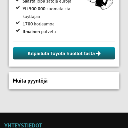
Säästä
jopa satoja euroja
Yli 500 000
suomalaista
käyttäjää
1700
korjaamoa
Ilmainen
palvelu
Kilpailuta Toyota huollot tästä
Muita pyyntöjä
YHTEYSTIEDOT