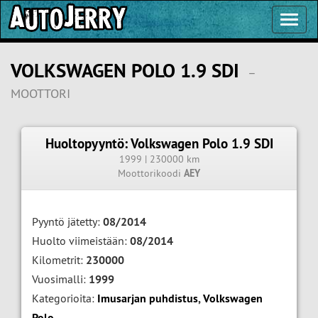
Toggl
Navig
VOLKSWAGEN POLO 1.9 SDI
–
MOOTTORI
Huoltopyyntö: Volkswagen Polo 1.9 SDI
1999 | 230000 km
Moottorikoodi
AEY
Pyyntö jätetty:
08/2014
Huolto viimeistään:
08/2014
Kilometrit:
230000
Vuosimalli:
1999
Kategorioita:
Imusarjan puhdistus
,
Volkswagen
Polo