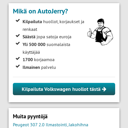
Mikä on AutoJerry?
Kilpailuta
huollot, korjaukset ja
renkaat
Säästä
jopa satoja euroja
Yli 500 000
suomalaista
käyttäjää
1700
korjaamoa
Ilmainen
palvelu
Kilpailuta Volkswagen huollot tästä
Muita pyyntöjä
Peugeot 307 2.0 Ilmastointi, Jakohihna