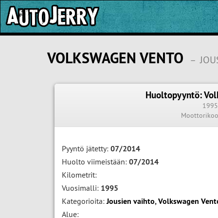
VOLKSWAGEN VENTO
–
JOU
Huoltopyyntö: Vo
199
Moottoriko
Pyyntö jätetty:
07/2014
Huolto viimeistään:
07/2014
Kilometrit:
Vuosimalli:
1995
Kategorioita:
Jousien vaihto
,
Volkswagen Vent
Alue: