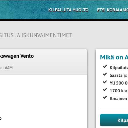
KILPAILUTA HUOLTO
ETSI KORJAAM
SITUS JA ISKUNVAIMENTIMET
lkswagen Vento
Mikä on A
5
Kilpailut
odi
AAM
Säästä
jo
Yli 500 
1700
kor
Ilmainen
o
Kilp