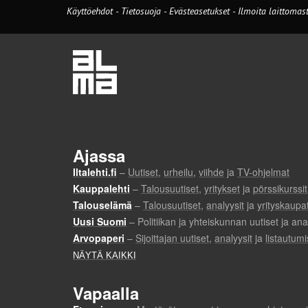
Käyttöehdot
-
Tietosuoja
-
Evästeasetukset
-
Ilmoita laittomast