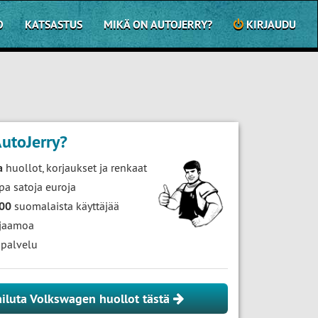
O
KATSASTUS
MIKÄ ON AUTOJERRY?
KIRJAUDU
utoJerry?
a
huollot, korjaukset ja renkaat
pa satoja euroja
000
suomalaista käyttäjää
jaamoa
palvelu
ailuta Volkswagen huollot tästä