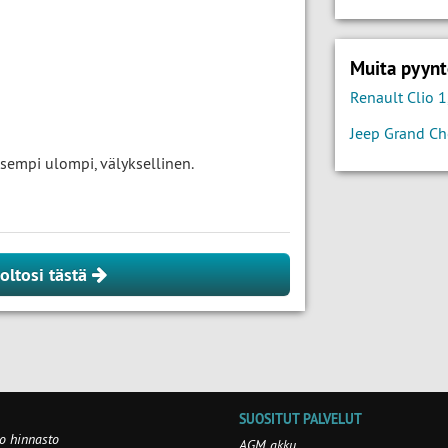
Muita pyynt
Renault Clio 1
Jeep Grand Ch
vasempi ulompi, välyksellinen.
oltosi tästä
SUOSITUT PALVELUT
o hinnasto
AGM akku