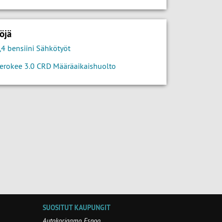
öjä
,4 bensiini Sähkötyöt
erokee 3.0 CRD Määräaikaishuolto
SUOSITUT KAUPUNGIT
Autokorjaamo Espoo