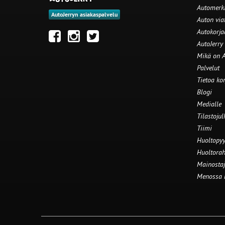
Automerki
AutoJerryn asiakaspalvelu
Auton via
Autokorj
AutoJerry
Mikä on A
Palvelut
Tietoa ko
Blogi
Medialle
Tilastojul
Tiimi
Huoltopyy
Huoltorah
Mainostaj
Menossa