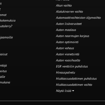
t
Akun vaihto
t
Alatukivarren vaihto
aamot
Automaattivaihteiston öljynvaihto
 kokemuksia
Auton lisävarusteet
utoJerry?
Auton maalaus
Auton naarmujen korjaus
rjaamoille
Auton optimointi
Auton vahaus
kaisut
Auton vianetsintä
Auton vuosihuolto
ntöjä
EGR venttiilin puhdistus
oitus
Hinauspalvelu
alle
Hiukkassuodattimen puhdistus
 mukana
Hiukkassuodattimen vaihto
Näytä lisää