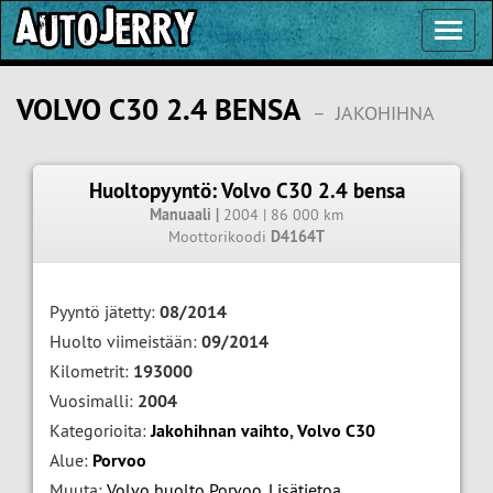
Toggl
Navig
VOLVO C30 2.4 BENSA
–
JAKOHIHNA
Huoltopyyntö: Volvo C30 2.4 bensa
Manuaali |
2004 | 86 000 km
Moottorikoodi
D4164T
Pyyntö jätetty:
08/2014
Huolto viimeistään:
09/2014
Kilometrit:
193000
Vuosimalli:
2004
Kategorioita:
Jakohihnan vaihto
,
Volvo C30
Alue:
Porvoo
Muuta:
Volvo huolto Porvoo
,
Lisätietoa