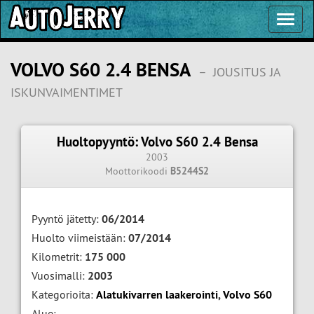
Toggl
Navig
VOLVO S60 2.4 BENSA
–
JOUSITUS JA
ISKUNVAIMENTIMET
Huoltopyyntö: Volvo S60 2.4 Bensa
2003
Moottorikoodi
B5244S2
Pyyntö jätetty:
06/2014
Huolto viimeistään:
07/2014
Kilometrit:
175 000
Vuosimalli:
2003
Kategorioita:
Alatukivarren laakerointi
,
Volvo S60
Alue: