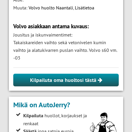
Muuta:
Volvo huolto Naantali
,
Lisätietoa
Volvo asiakkaan antama kuvaus:
Jousitus ja iskunvaimentimet:
Takaiskareiden vaihto sekä vetonivelen kumin
vaihto ja alatukivarren puslan vaihto. Volvo s60 vm.
-03
Kilpailuta oma huoltosi tästä
Mikä on AutoJerry?
Kilpailuta
huollot, korjaukset ja
renkaat
Säästä
jopa satoja euroja