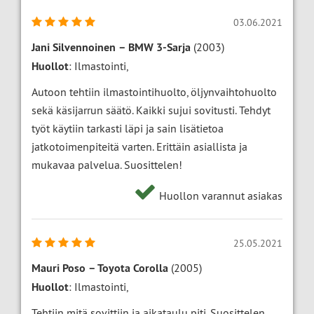
03.06.2021
Jani Silvennoinen
–
BMW 3-Sarja
(2003)
Huollot
: Ilmastointi,
Autoon tehtiin ilmastointihuolto, öljynvaihtohuolto
sekä käsijarrun säätö. Kaikki sujui sovitusti. Tehdyt
työt käytiin tarkasti läpi ja sain lisätietoa
jatkotoimenpiteitä varten. Erittäin asiallista ja
mukavaa palvelua. Suosittelen!
Huollon varannut asiakas
25.05.2021
Mauri Poso
–
Toyota Corolla
(2005)
Huollot
: Ilmastointi,
Tehtiin mitä sovittiin ja aikataulu piti. Suosittelen