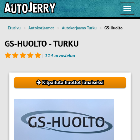
Toggl
Navig
Etusivu
Autokorjaamot
Autokorjaamo Turku
GS-Huolto
GS-HUOLTO - TURKU
|
114 arvostelua
Kilpailuta huollot ilmaiseksi