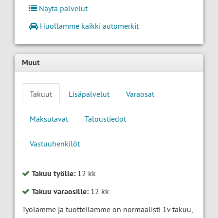
Näytä palvelut
Huollamme kaikki automerkit
Muut
Takuut
Lisäpalvelut
Varaosat
Maksutavat
Taloustiedot
Vastuuhenkilöt
Takuu työlle:
12 kk
Takuu varaosille:
12 kk
Työlämme ja tuotteilamme on normaalisti 1v takuu,