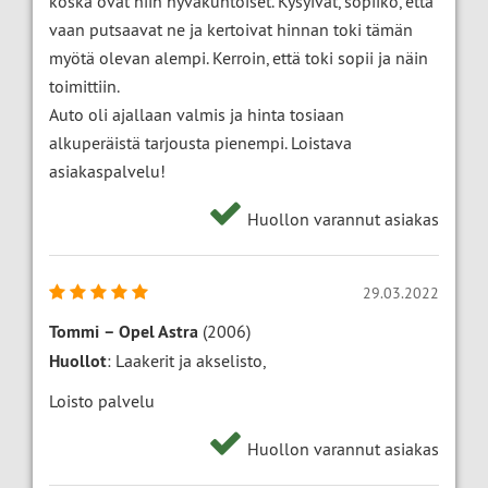
koska ovat niin hyväkuntoiset. Kysyivät, sopiiko, että
vaan putsaavat ne ja kertoivat hinnan toki tämän
myötä olevan alempi. Kerroin, että toki sopii ja näin
toimittiin.
Auto oli ajallaan valmis ja hinta tosiaan
alkuperäistä tarjousta pienempi. Loistava
asiakaspalvelu!
Huollon varannut asiakas
29.03.2022
Tommi
–
Opel Astra
(2006)
Huollot
: Laakerit ja akselisto,
Loisto palvelu
Huollon varannut asiakas