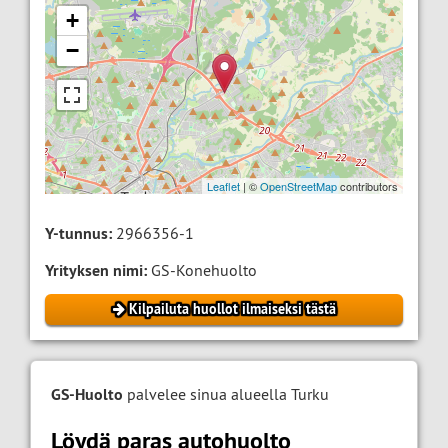
+
−
Leaflet
| ©
OpenStreetMap
contributors
Y-tunnus:
2966356-1
Yrityksen nimi:
GS-Konehuolto
Kilpailuta huollot ilmaiseksi tästä
GS-Huolto
palvelee sinua alueella Turku
Löydä paras autohuolto