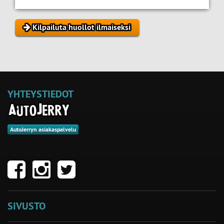
Kilpailuta huollot ilmaiseksi
YHTEYSTIEDOT
AutoJerryn asiakaspalvelu
SIVUSTO