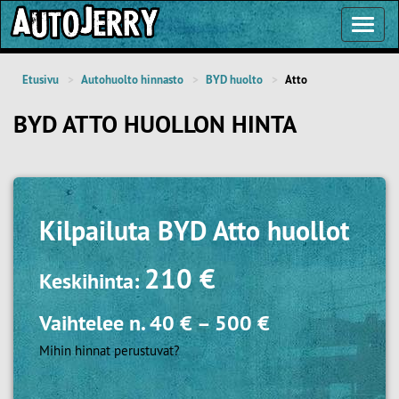
Toggl
Navig
Etusivu
Autohuolto hinnasto
BYD huolto
Atto
BYD ATTO HUOLLON HINTA
Kilpailuta
BYD Atto huollot
210 €
Keskihinta:
Vaihtelee n.
40 €
–
500 €
Mihin hinnat perustuvat?