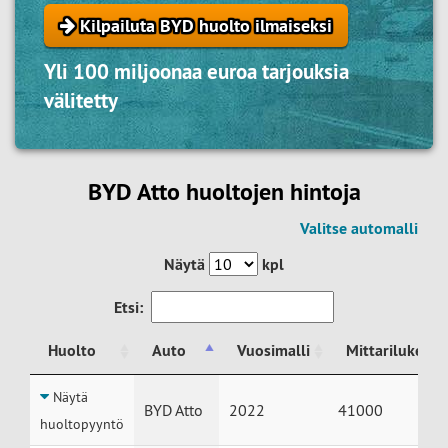
Kilpailuta BYD huolto ilmaiseksi
Yli 100 miljoonaa euroa tarjouksia
välitetty
BYD Atto huoltojen hintoja
Valitse automalli
Näytä
kpl
Etsi:
Huolto
Auto
Vuosimalli
Mittarilukema
Huolto
Auto
Vuosimalli
Mittarilukema
Näytä
BYD Atto
2022
41000
huoltopyyntö