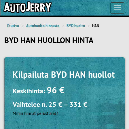
Toggl
Navig
Etusivu
Autohuolto hinnasto
BYD huolto
HAN
BYD HAN HUOLLON HINTA
Kilpailuta
BYD HAN huollot
96 €
Keskihinta:
Vaihtelee n.
25 €
–
331 €
Mihin hinnat perustuvat?