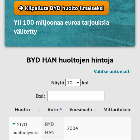
Kilpailuta BYD huolto ilmaiseksi
Yli 100 miljoonaa euroa tarjouksia
välitetty
BYD HAN huoltojen hintoja
Valitse automalli
Näytä
kpl
Etsi:
Huolto
Auto
Vuosimalli
Mittarilukema
Huolto
Auto
Vuosimalli
Mittarilukema
BYD
Näytä
2004
HAN
huoltopyyntö