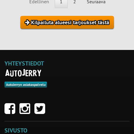
Edellinen
1
2
Seuraava
Kilpailuta alueesi tarjoukset tästä
YHTEYSTIEDOT
AutoJerryn asiakaspalvelu
SIVUSTO