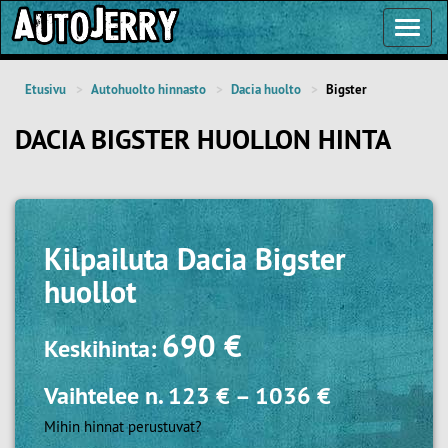
Toggl
Navig
Etusivu
Autohuolto hinnasto
Dacia huolto
Bigster
DACIA BIGSTER HUOLLON HINTA
Kilpailuta
Dacia Bigster
huollot
690 €
Keskihinta:
Vaihtelee n.
123 €
–
1036 €
Mihin hinnat perustuvat?