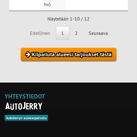
hv)
Näytetään 1-10 / 12
Edellinen
1
2
Seuraava
Kilpailuta alueesi tarjoukset tästä
YHTEYSTIEDOT
AutoJerryn asiakaspalvelu