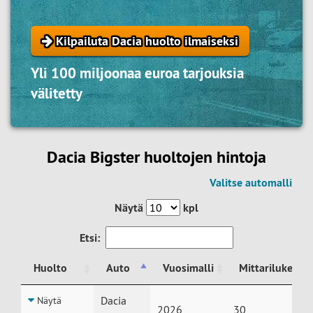
Kilpailuta Dacia huolto ilmaiseksi
Yli 100 miljoonaa euroa tarjouksia
välitetty
Dacia Bigster huoltojen hintoja
Valitse automalli
Näytä
kpl
Etsi:
Huolto
Auto
Vuosimalli
Mittarilukema
Huolto
Auto
Vuosimalli
Mittarilukema
Dacia
Näytä
2026
30