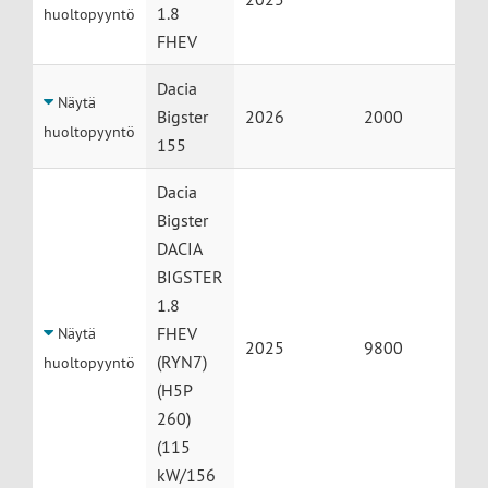
1.8
huoltopyyntö
FHEV
Dacia
Näytä
Bigster
2026
2000
huoltopyyntö
155
Dacia
Bigster
DACIA
BIGSTER
1.8
FHEV
Näytä
2025
9800
(RYN7)
huoltopyyntö
(H5P
260)
(115
kW/156