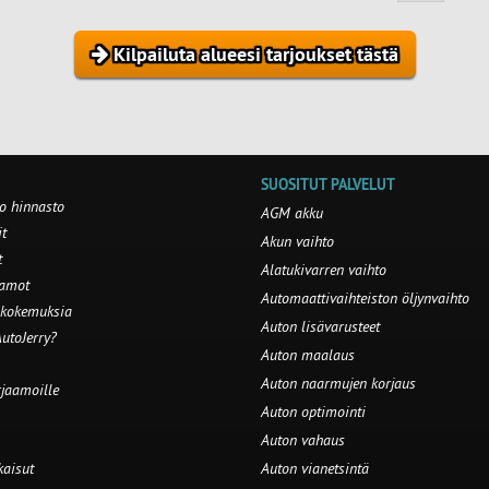
Kilpailuta alueesi tarjoukset tästä
SUOSITUT PALVELUT
o hinnasto
AGM akku
t
Akun vaihto
t
Alatukivarren vaihto
aamot
Automaattivaihteiston öljynvaihto
 kokemuksia
Auton lisävarusteet
utoJerry?
Auton maalaus
Auton naarmujen korjaus
rjaamoille
Auton optimointi
Auton vahaus
kaisut
Auton vianetsintä