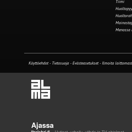
Tiimi
Huoltopyy
Huoltorah
Mainostaj
Menossa
Käyttöehdot
-
Tietosuoja
-
Evästeasetukset
-
Ilmoita laittomast