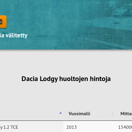
i
a välitetty
Dacia Lodgy huoltojen hintoja
Vuosimalli
Mitta
Vuosimalli
Mitta
y 1.2 TCE
2013
15400