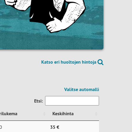
Katso eri huoltojen hintoja
Valitse automalli
Etsi:
rilukema
Keskihinta
rilukema
Keskihinta
0
35 €