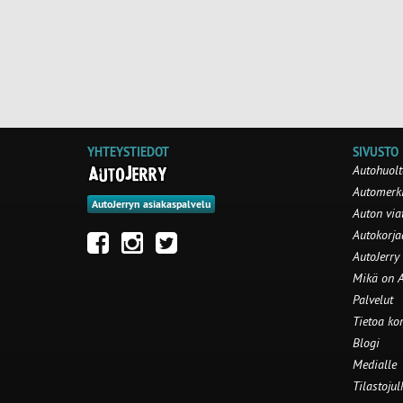
YHTEYSTIEDOT
SIVUSTO
Autohuolt
Automerki
AutoJerryn asiakaspalvelu
Auton via
Autokorj
AutoJerry
Mikä on A
Palvelut
Tietoa ko
Blogi
Medialle
Tilastojul