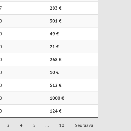
7
283 €
0
301 €
0
49 €
0
21 €
0
268 €
0
10 €
0
512 €
0
1000 €
0
124 €
3
4
5
…
10
Seuraava