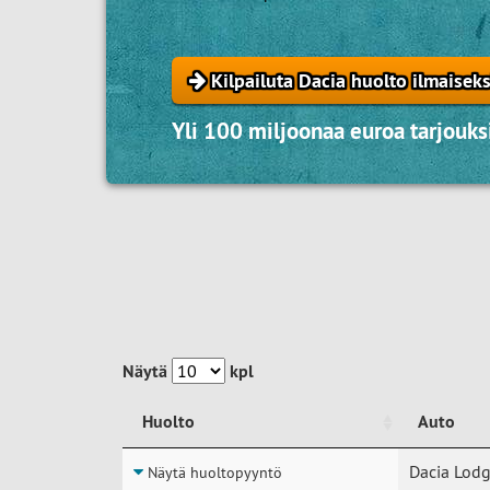
Kilpailuta Dacia huolto ilmaiseks
Yli 100 miljoonaa euroa tarjouksi
Näytä
kpl
Huolto
Auto
Huolto
Auto
Dacia Lodg
Näytä huoltopyyntö