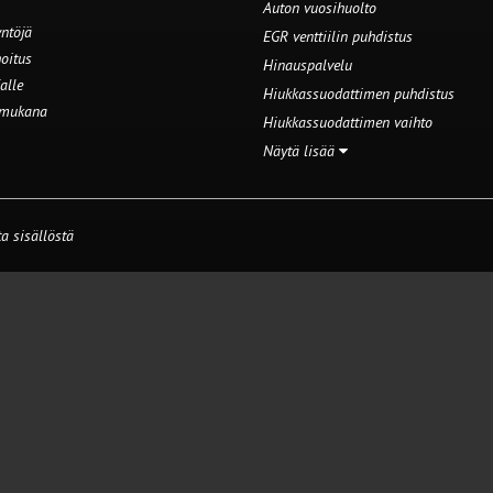
Auton vuosihuolto
ntöjä
EGR venttiilin puhdistus
oitus
Hinauspalvelu
alle
Hiukkassuodattimen puhdistus
 mukana
Hiukkassuodattimen vaihto
Näytä lisää
a sisällöstä