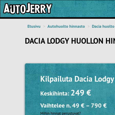
Etusivu
Autohuolto hinnasto
Dacia huolto
DACIA LODGY HUOLLON HI
Kilpailuta
Dacia Lodgy
249 €
Keskihinta:
Vaihtelee n.
49 €
–
790 €
Mihin hinnat perustuvat?