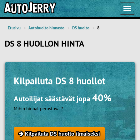
Toggl
Navig
Etusivu
Autohuolto hinnasto
DS huolto
8
DS 8 HUOLLON HINTA
Kilpailuta
DS 8 huollot
40%
Autoilijat säästävät jopa
Mihin hinnat perustuvat?
Kilpailuta DS huolto ilmaiseksi