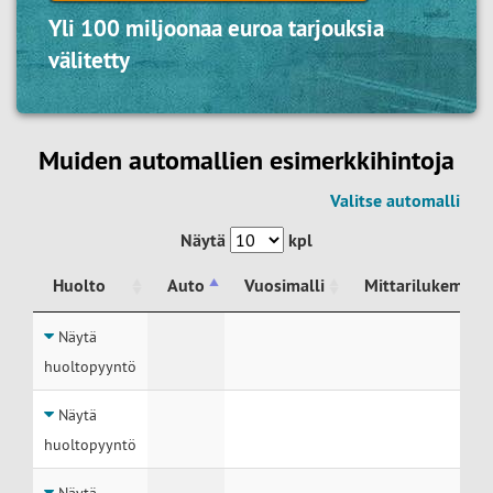
Yli 100 miljoonaa euroa tarjouksia
välitetty
Muiden automallien esimerkkihintoja
Valitse automalli
Näytä
kpl
Huolto
Auto
Vuosimalli
Mittarilukema
Huolto
Auto
Vuosimalli
Mittarilukema
Näytä
huoltopyyntö
Näytä
huoltopyyntö