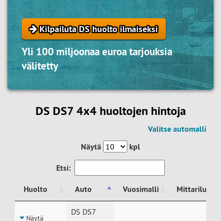
Kilpailuta DS huolto ilmaiseksi
Yli 100 miljoonaa euroa tarjouksia
välitetty
DS DS7 4x4 huoltojen hintoja
Valitse automalli
Näytä
kpl
Etsi:
Huolto
Auto
Vuosimalli
Mittariluke
Huolto
Auto
Vuosimalli
Mittariluke
DS DS7
Näytä