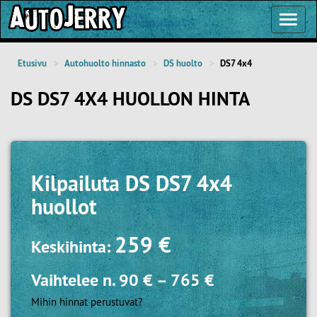
Toggl
Navig
Etusivu
Autohuolto hinnasto
DS huolto
DS7 4x4
DS DS7 4X4 HUOLLON HINTA
Kilpailuta
DS DS7 4x4
huollot
259 €
Keskihinta:
Vaihtelee n.
90 €
–
765 €
Mihin hinnat perustuvat?