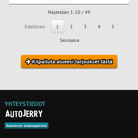
Näytetään 1-10 / 49
Edellinen
1
2
3
4
5
Seuraava
Kilpailuta alueesi tarjoukset tästä
YHTEYSTIEDOT
AutoJerryn asiakaspalvelu