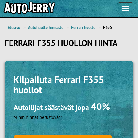
Toggl
Navig
Etusivu
Autohuolto hinnasto
Ferrari huolto
F355
FERRARI F355 HUOLLON HINTA
Kilpailuta
Ferrari F355
huollot
40%
Autoilijat säästävät jopa
Mihin hinnat perustuvat?