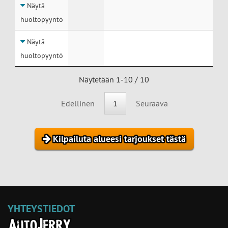
Näytä
huoltopyyntö
Näytä
huoltopyyntö
Näytetään 1-10 / 10
Edellinen
1
Seuraava
Kilpailuta alueesi tarjoukset tästä
YHTEYSTIEDOT