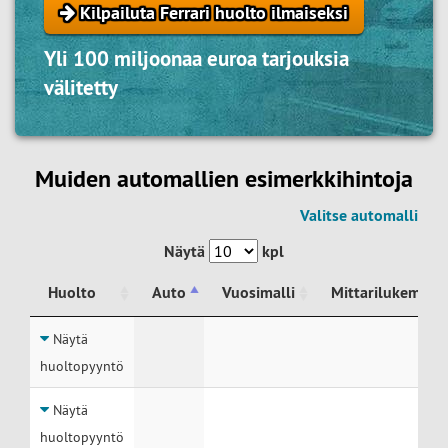
Kilpailuta Ferrari huolto ilmaiseksi
Yli 100 miljoonaa euroa tarjouksia
välitetty
Muiden automallien esimerkkihintoja
Valitse automalli
Näytä
kpl
Huolto
Auto
Vuosimalli
Mittarilukema
Huolto
Auto
Vuosimalli
Mittarilukema
Näytä
huoltopyyntö
Näytä
huoltopyyntö