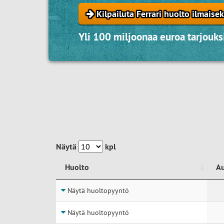
Kilpailuta Ferrari huolto ilmaisek
Yli 100 miljoonaa euroa tarjouksi
Näytä
kpl
Huolto
A
Huolto
A
Näytä huoltopyyntö
Näytä huoltopyyntö