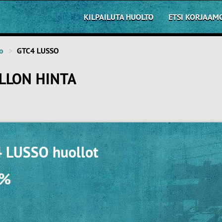
KILPAILUTA HUOLTO
ETSI KORJAAM
to
GTC4 LUSSO
LLON HINTA
4 LUSSO huollot
0%