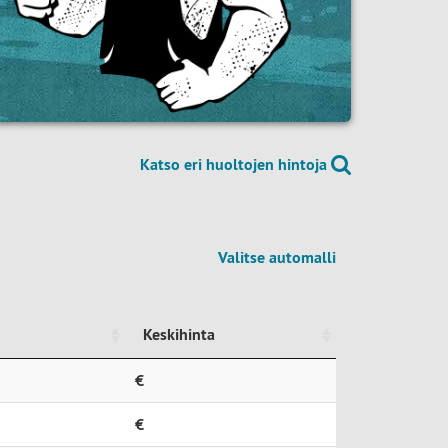
Katso eri huoltojen hintoja
Valitse automalli
Keskihinta
Keskihinta
€
€