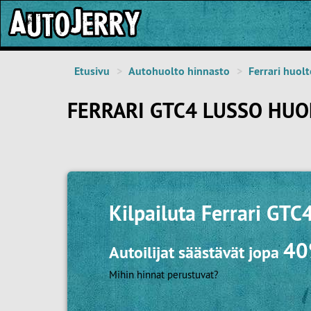
Etusivu
Autohuolto hinnasto
Ferrari huol
FERRARI GTC4 LUSSO HUO
Kilpailuta
Ferrari GTC
4
Autoilijat säästävät jopa
Mihin hinnat perustuvat?