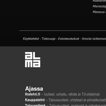
Huoltorah
Mainostaj
Menossa
Käyttöehdot
-
Tietosuoja
-
Evästeasetukset
-
Ilmoita laittomast