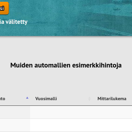
si
a välitetty
Muiden automallien esimerkkihintoja
uto
Vuosimalli
Mittarilukema
uto
Vuosimalli
Mittarilukema