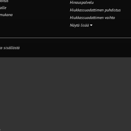
oitus
Hinauspalvelu
alle
Hiukkassuodattimen puhdistus
 mukana
Hiukkassuodattimen vaihto
Näytä lisää
a sisällöstä