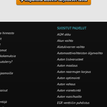
SUOSITUT PALVELUT
o hinnasto
AGM akku
t
Akun vaihto
t
Alatukivarren vaihto
aamot
Automaattivaihteiston öljynvaihto
 kokemuksia
Auton lisävarusteet
utoJerry?
Auton maalaus
Auton naarmujen korjaus
rjaamoille
Auton optimointi
Auton vahaus
kaisut
Auton vianetsintä
Auton vuosihuolto
ntöjä
EGR venttiilin puhdistus