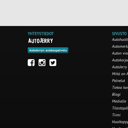
YHTEYSTIEDOT
SIVUSTO
Autohuolt
Automerki
AutoJerryn asiakaspalvelu
Auton via
Autokorj
AutoJerry
Mikä on A
Palvelut
Tietoa ko
Blogi
Medialle
Tilastojul
Tiimi
Huoltopyy