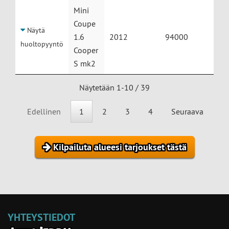
Mini
Coupe
Näytä
1.6
2012
94000
huoltopyyntö
Cooper
S mk2
Näytetään 1-10 / 39
Edellinen
1
2
3
4
Seuraava
Kilpailuta alueesi tarjoukset tästä
YHTEYSTIEDOT