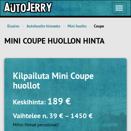
Toggl
Navig
Etusivu
Autohuolto hinnasto
Mini huolto
Coupe
MINI COUPE HUOLLON HINTA
Kilpailuta
Mini Coupe
huollot
189 €
Keskihinta:
Vaihtelee n.
39 €
–
1450 €
Mihin hinnat perustuvat?