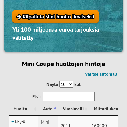
Kilpailuta Mini huolto ilmaiseksi
Yli 100 miljoonaa euroa tarjouksia
välitetty
Mini Coupe huoltojen hintoja
Valitse automalli
Näytä
kpl
Etsi:
Huolto
Auto
Vuosimalli
Mittarilukema
Huolto
Auto
Vuosimalli
Mittarilukema
Mini
Näytä
2011
160000