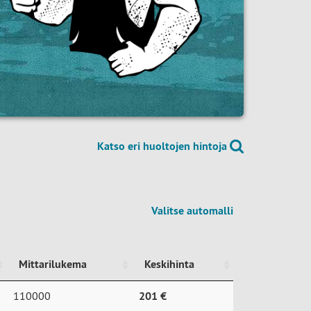
Katso eri huoltojen hintoja
Valitse automalli
Mittarilukema
Keskihinta
Mittarilukema
Keskihinta
110000
201 €