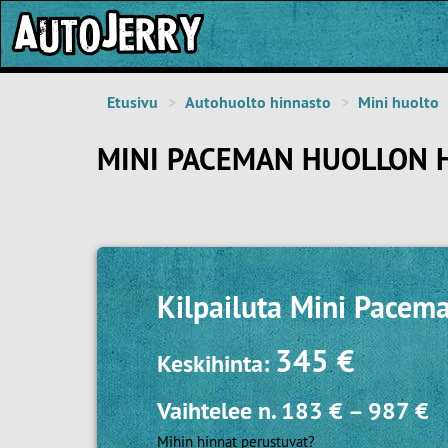
Etusivu
Autohuolto hinnasto
Mini huolto
MINI PACEMAN HUOLLON 
Kilpailuta
Mini Pacema
345 €
Keskihinta:
Vaihtelee n.
183 €
–
987 €
Mihin hinnat perustuvat?