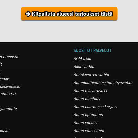
Kilpailuta alueesi tarjoukset tästä
SUOSITUT PALVELUT
o hinnasto
AGM akku
t
Akun vaihto
t
Alatukivarren vaihto
aamot
Automaattivaihteiston öljynvaihto
 kokemuksia
Auton lisävarusteet
utoJerry?
Auton maalaus
Auton naarmujen korjaus
rjaamoille
Auton optimointi
Auton vahaus
kaisut
Auton vianetsintä