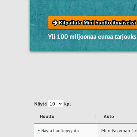
Kilpailuta Mini huolto ilmaiseksi
Yli 100 miljoonaa euroa tarjouksi
Näytä
kpl
Huolto
Auto
Huolto
Auto
Mini Paceman 1.
Näytä huoltopyyntö