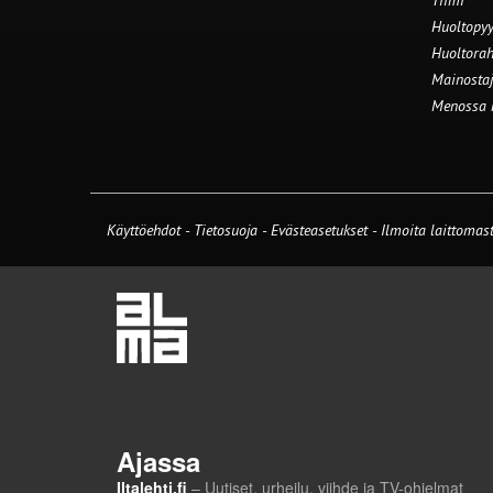
Tiimi
Huoltopyy
Huoltorah
Mainostaj
Menossa
Käyttöehdot
-
Tietosuoja
-
Evästeasetukset
-
Ilmoita laittomast