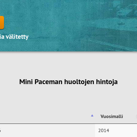
a välitetty
Mini Paceman huoltojen hintoja
Vuosimalli
Vuosimalli
6
2014