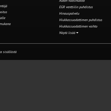
Auton vuosihuolto
ntöjä
EGR venttiilin puhdistus
oitus
Hinauspalvelu
alle
Hiukkassuodattimen puhdistus
 mukana
Hiukkassuodattimen vaihto
Näytä lisää
a sisällöstä