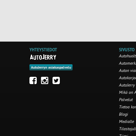
YHTEYSTIEDOT
SIVUSTO
Autohuolt
Automerki
AutoJerryn asiakaspalvelu
Auton via
Autokorj
AutoJerry
Mikä on A
Palvelut
Tietoa ko
Blogi
Medialle
Tilastojul