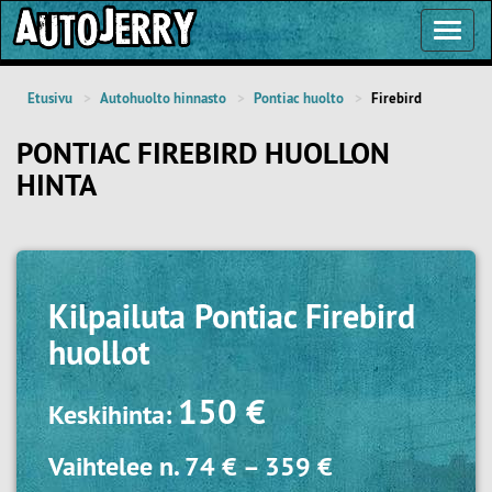
Toggl
Navig
Etusivu
Autohuolto hinnasto
Pontiac huolto
Firebird
PONTIAC FIREBIRD HUOLLON
HINTA
Kilpailuta
Pontiac Firebird
huollot
150 €
Keskihinta:
Vaihtelee n.
74 €
–
359 €