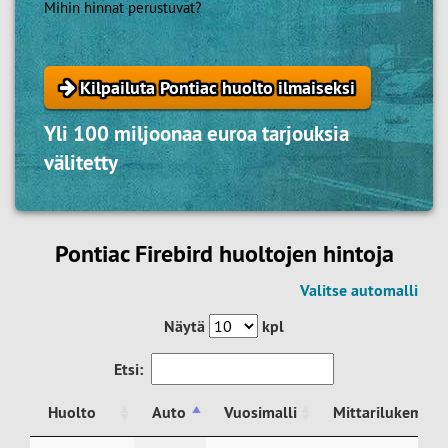
Mihin hinnat perustuvat?
Kilpailuta Pontiac huolto ilmaiseksi
Yli 100 miljoonaa euroa tarjouksia
välitetty
Pontiac Firebird huoltojen hintoja
Valitse automalli
Näytä
kpl
Etsi:
Huolto
Auto
Vuosimalli
Mittarilukema