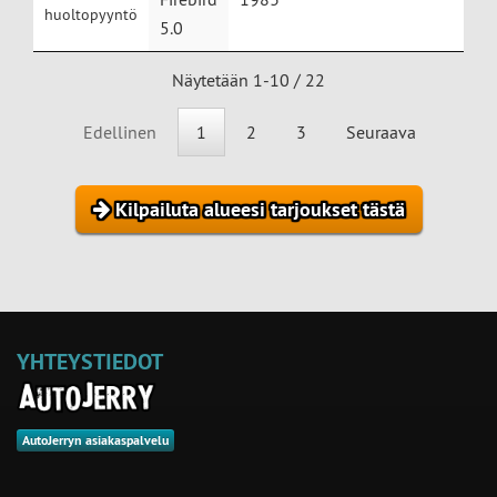
huoltopyyntö
5.0
Näytetään 1-10 / 22
Edellinen
1
2
3
Seuraava
Kilpailuta alueesi tarjoukset tästä
YHTEYSTIEDOT
AutoJerryn asiakaspalvelu