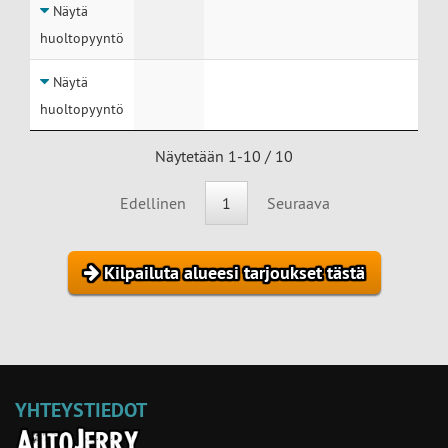
Näytä
huoltopyyntö
Näytä
huoltopyyntö
Näytetään 1-10 / 10
Edellinen
1
Seuraava
Kilpailuta alueesi tarjoukset tästä
YHTEYSTIEDOT