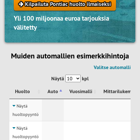
Kilpailuta Pontiac huolto ilmaiseksi
Yli 100 miljoonaa euroa tarjouksia
välitetty
Muiden automallien esimerkkihintoja
Valitse automalli
Näytä
kpl
Huolto
Auto
Vuosimalli
Mittarilukema
Huolto
Auto
Vuosimalli
Mittarilukema
Näytä
huoltopyyntö
Näytä
huoltopyyntö