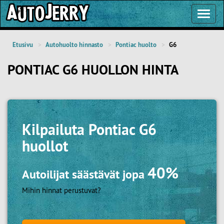
Toggl
Navig
Etusivu
Autohuolto hinnasto
Pontiac huolto
G6
PONTIAC G6 HUOLLON HINTA
Kilpailuta
Pontiac G6
huollot
40%
Autoilijat säästävät jopa
Mihin hinnat perustuvat?