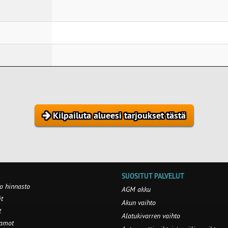
Kilpailuta alueesi tarjoukset tästä
SUOSITUT PALVELUT
o hinnasto
AGM akku
t
Akun vaihto
t
Alatukivarren vaihto
aamot