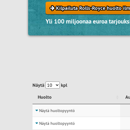
Kilpailuta Rolls-Royce huolto ilm
Yli 100 miljoonaa euroa tarjouksi
Näytä
kpl
Huolto
A
Huolto
A
Näytä huoltopyyntö
Näytä huoltopyyntö