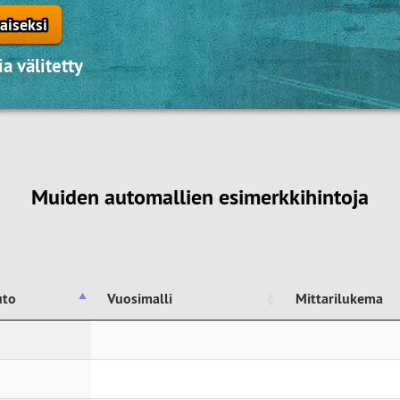
aiseksi
a välitetty
Muiden automallien esimerkkihintoja
uto
Vuosimalli
Mittarilukema
uto
Vuosimalli
Mittarilukema