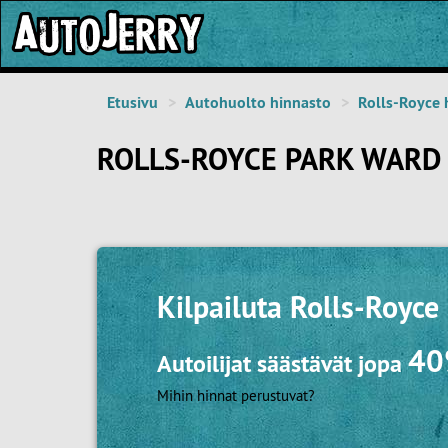
Etusivu
Autohuolto hinnasto
Rolls-Royce 
ROLLS-ROYCE PARK WARD
Kilpailuta
Rolls-Royce
4
Autoilijat säästävät jopa
Mihin hinnat perustuvat?