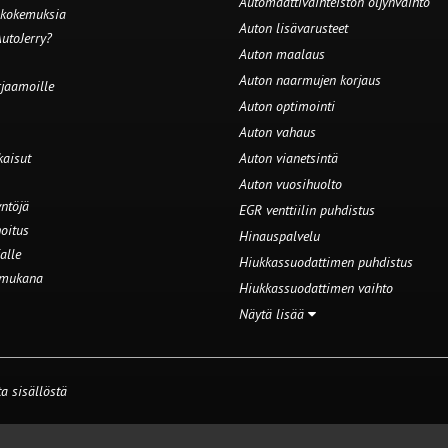
Automaattivaihteiston öljynvaihto
 kokemuksia
Auton lisävarusteet
utoJerry?
Auton maalaus
Auton naarmujen korjaus
rjaamoille
Auton optimointi
Auton vahaus
kaisut
Auton vianetsintä
Auton vuosihuolto
ntöjä
EGR venttiilin puhdistus
oitus
Hinauspalvelu
alle
Hiukkassuodattimen puhdistus
 mukana
Hiukkassuodattimen vaihto
Näytä lisää
a sisällöstä