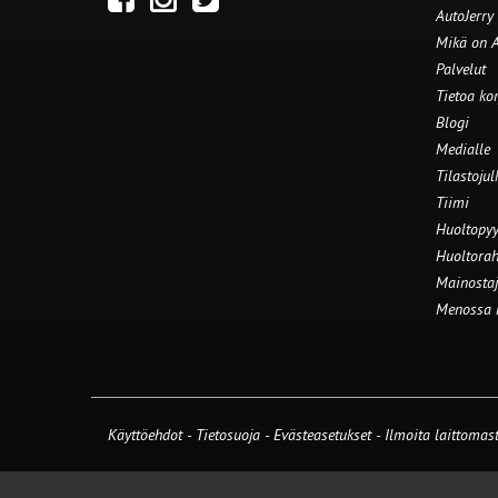
AutoJerry
Mikä on A
Palvelut
Tietoa ko
Blogi
Medialle
Tilastojul
Tiimi
Huoltopyy
Huoltorah
Mainostaj
Menossa
Käyttöehdot
-
Tietosuoja
-
Evästeasetukset
-
Ilmoita laittomast