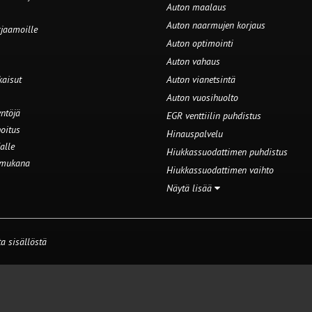
Auton maalaus
Auton naarmujen korjaus
rjaamoille
Auton optimointi
Auton vahaus
kaisut
Auton vianetsintä
Auton vuosihuolto
ntöjä
EGR venttiilin puhdistus
oitus
Hinauspalvelu
alle
Hiukkassuodattimen puhdistus
 mukana
Hiukkassuodattimen vaihto
Näytä lisää
a sisällöstä