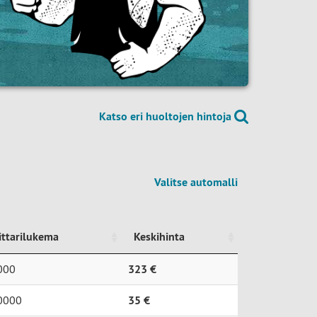
Katso eri huoltojen hintoja
Valitse automalli
ittarilukema
Keskihinta
ittarilukema
Keskihinta
000
323 €
0000
35 €