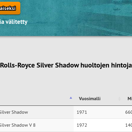
aiseksi
a välitetty
Rolls-Royce Silver Shadow huoltojen hintoja
Vuosimalli
M
Vuosimalli
M
Silver Shadow
1971
66
Silver Shadow V 8
1972
14