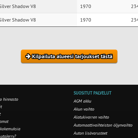
Silver Shadow V8
1970
23
Silver Shadow V8
1970
23
Kilpailuta alueesi tarjoukset tästä
SUOSITUT PALVELUT
o hinnasto
AGM akku
t
Akun vaihto
t
Alatukivarren vaihto
aamot
Automaattivaihteiston öljynvaihto
 kokemuksia
Auton lisävarusteet
utoJerry?