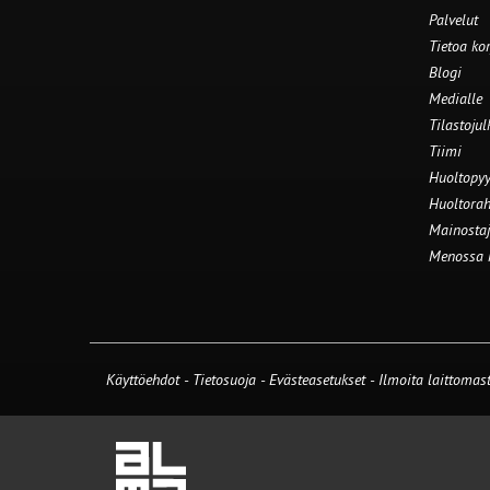
Palvelut
Tietoa ko
Blogi
Medialle
Tilastojul
Tiimi
Huoltopyy
Huoltorah
Mainostaj
Menossa
Käyttöehdot
-
Tietosuoja
-
Evästeasetukset
-
Ilmoita laittomast