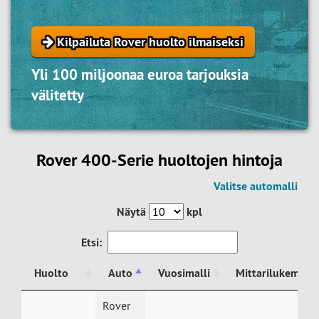
Kilpailuta Rover huolto ilmaiseksi
Yli 100 miljoonaa euroa tarjouksia
välitetty
Rover 400-Serie huoltojen hintoja
Valitse automalli
Näytä
kpl
Etsi:
Huolto
Auto
Vuosimalli
Mittarilukema
Huolto
Auto
Vuosimalli
Mittarilukema
Rover