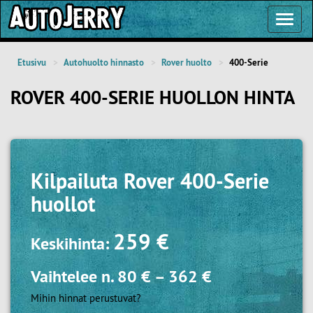
Toggl
Navig
Etusivu
Autohuolto hinnasto
Rover huolto
400-Serie
ROVER 400-SERIE HUOLLON HINTA
Kilpailuta
Rover 400-Serie
huollot
259 €
Keskihinta:
Vaihtelee n.
80 €
–
362 €
Mihin hinnat perustuvat?