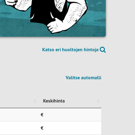
Katso eri huoltojen hintoja
Valitse automalli
Keskihinta
Keskihinta
€
€