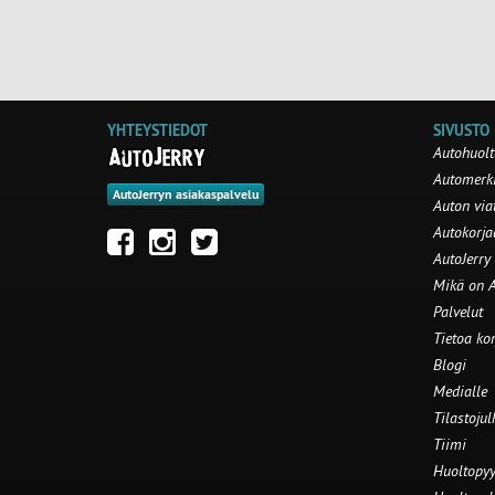
YHTEYSTIEDOT
SIVUSTO
Autohuolt
Automerki
AutoJerryn asiakaspalvelu
Auton via
Autokorj
AutoJerry
Mikä on A
Palvelut
Tietoa ko
Blogi
Medialle
Tilastojul
Tiimi
Huoltopyy