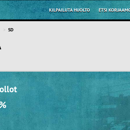
KILPAILUTA HUOLTO
ETSI KORJAAM
o
SD
A
ollot
0%