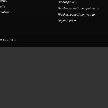
oitus
Hinauspalvelu
alle
Hiukkassuodattimen puhdistus
 mukana
Hiukkassuodattimen vaihto
Näytä lisää
a sisällöstä