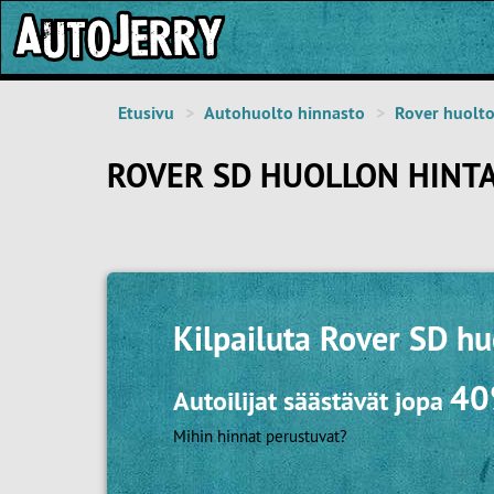
Etusivu
Autohuolto hinnasto
Rover huolt
ROVER SD HUOLLON HINT
Kilpailuta
Rover SD hu
4
Autoilijat säästävät jopa
Mihin hinnat perustuvat?