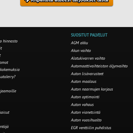
SUOSITUT PALVELUT
o hinnasto
AGM akku
t
Akun vaihto
t
Alatukivarren vaihto
aamot
Automaattivaihteiston öljynvaihto
 kokemuksia
Auton lisävarusteet
utoJerry?
Auton maalaus
Auton naarmujen korjaus
rjaamoille
Auton optimointi
Auton vahaus
kaisut
Auton vianetsintä
Auton vuosihuolto
ntöjä
EGR venttiilin puhdistus