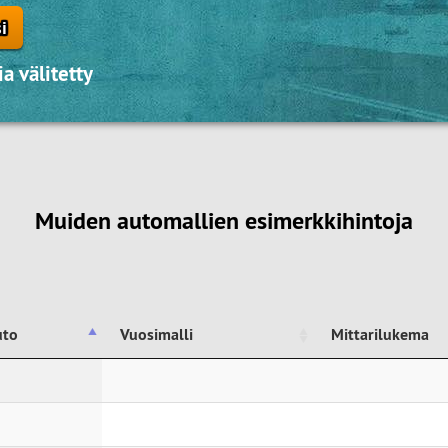
i
a välitetty
Muiden automallien esimerkkihintoja
uto
Vuosimalli
Mittarilukema
uto
Vuosimalli
Mittarilukema