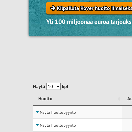
Kilpailuta Rover huolto ilmaiseks
Yli 100 miljoonaa euroa tarjouksi
Näytä
kpl
Huolto
A
Huolto
A
Näytä huoltopyyntö
Näytä huoltopyyntö