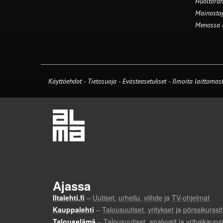
Huoltorah
Mainostaj
Menossa
Käyttöehdot
-
Tietosuoja
-
Evästeasetukset
-
Ilmoita laittomast