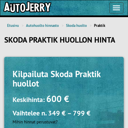
Toggl
Navig
Etusivu
Autohuolto hinnasto
Skoda huolto
Praktik
SKODA PRAKTIK HUOLLON HINTA
Kilpailuta
Skoda Praktik
huollot
600 €
Keskihinta:
Vaihtelee n.
349 €
–
799 €
Mihin hinnat perustuvat?