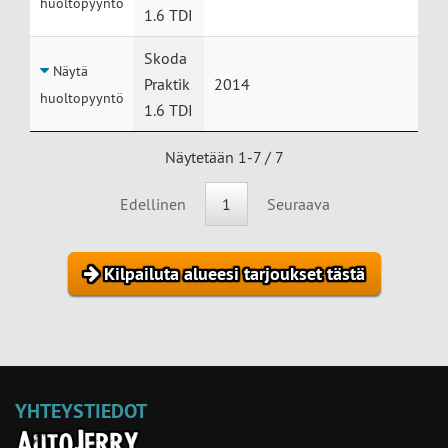
huoltopyyntö
1.6 TDI
Skoda
Näytä
Praktik
2014
huoltopyyntö
1.6 TDI
Näytetään 1-7 / 7
Edellinen
1
Seuraava
Kilpailuta alueesi tarjoukset tästä
YHTEYSTIEDOT