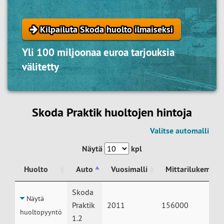
Kilpailuta Skoda huolto ilmaiseksi
Yli 100 miljoonaa euroa tarjouksia
välitetty
Skoda Praktik huoltojen hintoja
Valitse automalli
Näytä
kpl
Huolto
Auto
Vuosimalli
Mittarilukema
Huolto
Auto
Vuosimalli
Mittarilukema
Skoda
Näytä
Praktik
2011
156000
huoltopyyntö
1.2