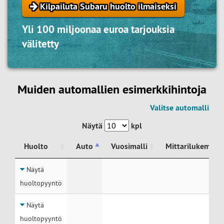
Kilpailuta Subaru huolto ilmaiseksi
Yli 100 miljoonaa euroa tarjouksia
välitetty
Muiden automallien esimerkkihintoja
Valitse automalli
Näytä
kpl
Huolto
Auto
Vuosimalli
Mittarilukema
Huolto
Auto
Vuosimalli
Mittarilukema
Näytä
huoltopyyntö
Näytä
huoltopyyntö