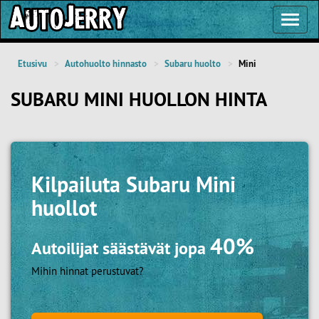
Toggl
Navig
Etusivu
Autohuolto hinnasto
Subaru huolto
Mini
SUBARU MINI HUOLLON HINTA
Kilpailuta
Subaru Mini
huollot
40%
Autoilijat säästävät jopa
Mihin hinnat perustuvat?