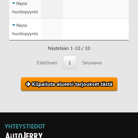
Näytä
huoltopyyntö
Näytä
huoltopyyntö
Näytetään 1-10 / 10
Edellinen
1
Seuraava
Kilpailuta alueesi tarjoukset tästä
YHTEYSTIEDOT