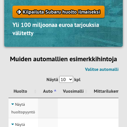
Kilpailuta Subaru huolto ilmaiseksi
Yli 100 miljoonaa euroa tarjouksia
välitetty
Muiden automallien esimerkkihintoja
Valitse automalli
Näytä
kpl
Huolto
Auto
Vuosimalli
Mittarilukema
Huolto
Auto
Vuosimalli
Mittarilukema
Näytä
huoltopyyntö
Näytä