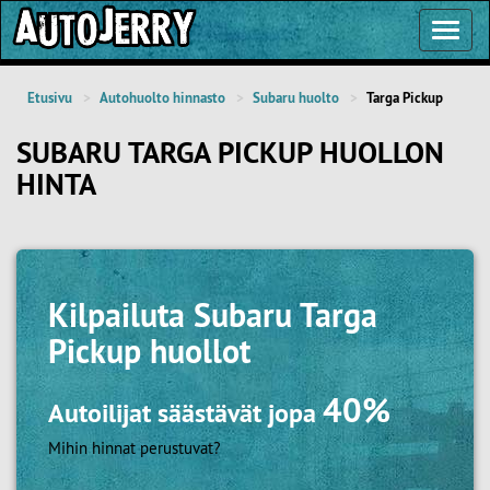
Toggl
Navig
Etusivu
Autohuolto hinnasto
Subaru huolto
Targa Pickup
SUBARU TARGA PICKUP HUOLLON
HINTA
Kilpailuta
Subaru Targa
Pickup huollot
40%
Autoilijat säästävät jopa
Mihin hinnat perustuvat?