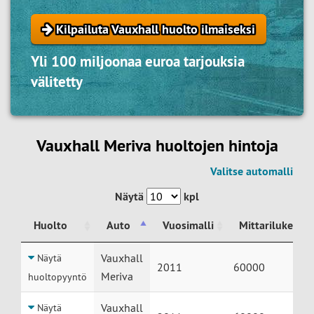
Kilpailuta Vauxhall huolto ilmaiseksi
Yli 100 miljoonaa euroa tarjouksia
välitetty
Vauxhall Meriva huoltojen hintoja
Valitse automalli
Näytä
kpl
Huolto
Auto
Vuosimalli
Mittarilukema
Huolto
Auto
Vuosimalli
Mittarilukema
Vauxhall
Näytä
2011
60000
Meriva
huoltopyyntö
Vauxhall
Näytä