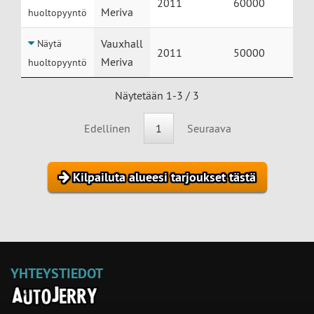
2011
60000
Meriva
huoltopyyntö
Vauxhall
Näytä
2011
50000
Meriva
huoltopyyntö
Näytetään 1-3 / 3
Edellinen
1
Seuraava
Kilpailuta alueesi tarjoukset tästä
YHTEYSTIEDOT