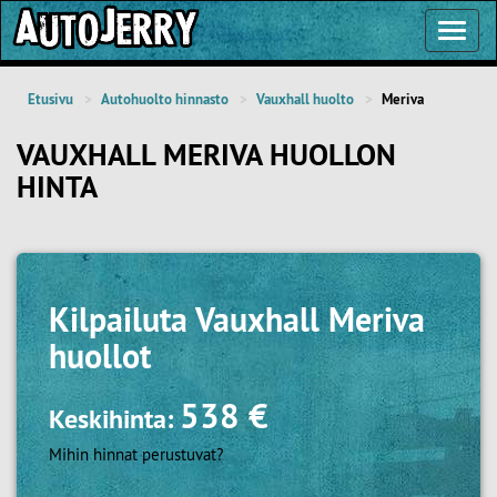
Toggl
Navig
Etusivu
Autohuolto hinnasto
Vauxhall huolto
Meriva
VAUXHALL MERIVA HUOLLON
HINTA
Kilpailuta
Vauxhall Meriva
huollot
538 €
Keskihinta:
Mihin hinnat perustuvat?