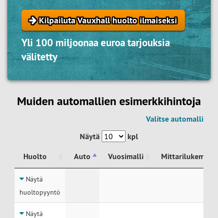
Kilpailuta Vauxhall huolto ilmaiseksi
Yli 100 miljoonaa euroa tarjouksia
välitetty
Muiden automallien esimerkkihintoja
Valitse automalli
Näytä
kpl
Huolto
Auto
Vuosimalli
Mittarilukema
Huolto
Auto
Vuosimalli
Mittarilukema
Näytä
huoltopyyntö
Näytä