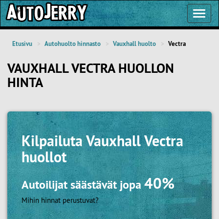
Toggl
Navig
Etusivu
Autohuolto hinnasto
Vauxhall huolto
Vectra
VAUXHALL VECTRA HUOLLON
HINTA
Kilpailuta
Vauxhall Vectra
huollot
40%
Autoilijat säästävät jopa
Mihin hinnat perustuvat?