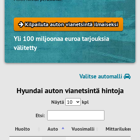
Kilpailuta auton vianetsintä ilmaiseksi
Yli 100 miljoonaa euroa tarjouksia
välitetty
Valitse automalli
Hyundai auton vianetsintä hintoja
Näytä
kpl
Etsi:
Huolto
Auto
Vuosimalli
Mittarilukema