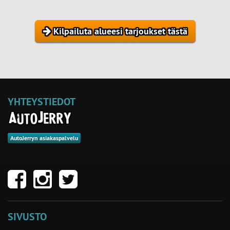
Kilpailuta alueesi tarjoukset tästä
YHTEYSTIEDOT
AutoJerryn asiakaspalvelu
SIVUSTO