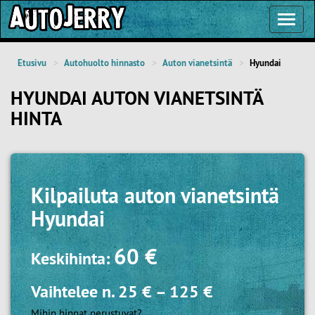
Toggl
Navig
Etusivu
Autohuolto hinnasto
Auton vianetsintä
Hyundai
HYUNDAI AUTON VIANETSINTÄ
HINTA
Kilpailuta
auton vianetsintä
Hyundai
60 €
Keskihinta:
Vaihtelee n.
25 €
–
125 €
Mihin hinnat perustuvat?